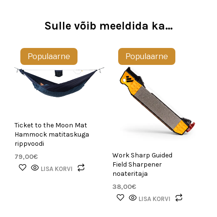
Sulle võib meeldida ka…
Populaarne
Populaarne
Ticket to the Moon Mat
Hammock matitaskuga
rippvoodi
Work Sharp Guided
79,00
€
Field Sharpener
LISA KORVI
noateritaja
38,00
€
LISA KORVI