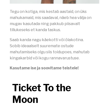
Tegu on kotiga, mis kestab aastaid, on üks
mahukamaid, mis saadaval, näeb hea välja on
mugav kasutada ning pakkub piisavalt
tillukeseks et kanda taskus.
Saab kanda nagu käekotti või õlakotina.
Sobib ideaalselt suuremate ostude
mahutamiseks olgu siis toidupoes, mahutab
kingakarbid või kogu rannavarustuse.
Kasutame ise ja soovitame teistele!
Ticket To the
Moon