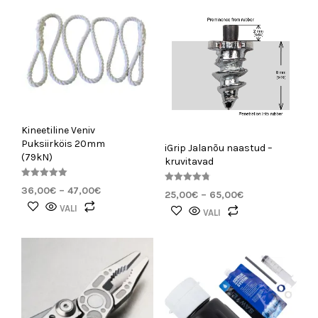
Kineetiline Veniv
Puksiirköis 20mm
iGrip Jalanõu naastud –
(79kN)
kruvitavad
Hinnanguga
36,00
€
–
47,00
€
Hinnanguga
5.00
25,00
€
–
65,00
€
4.80
/ 5
/ 5
VALI
VALI