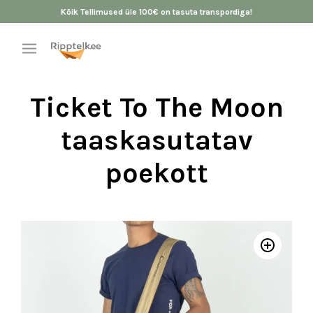
Kõik Tellimused üle 100€ on tasuta transpordiga!
Ticket To The Moon
taaskasutatav
poekott