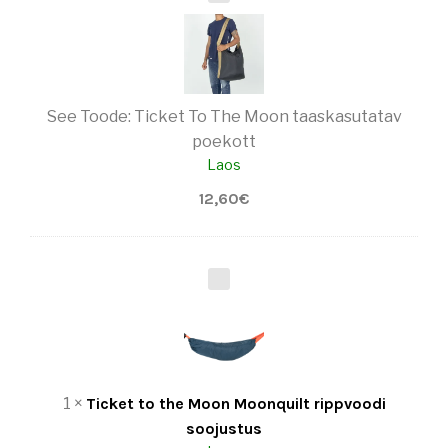
I
C
K
E
T
T
See Toode:
Ticket To The Moon taaskasutatav
O
T
poekott
H
Laos
E
M
12,60
€
O
O
N
T
T
A
I
A
C
S
K
K
E
A
T
S
T
1
×
Ticket to the Moon Moonquilt rippvoodi
U
O
T
T
soojustus
A
H