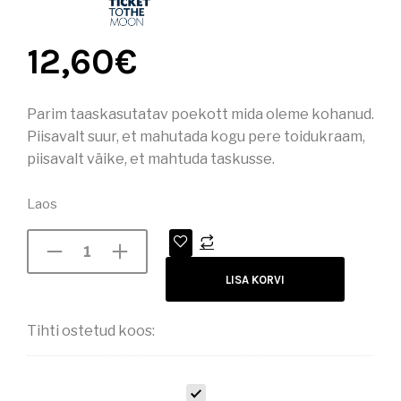
12,60
€
Parim taaskasutatav poekott mida oleme kohanud.
Piisavalt suur, et mahutada kogu pere toidukraam,
piisavalt väike, et mahtuda taskusse.
Laos
LISA KORVI
Tihti ostetud koos:
T