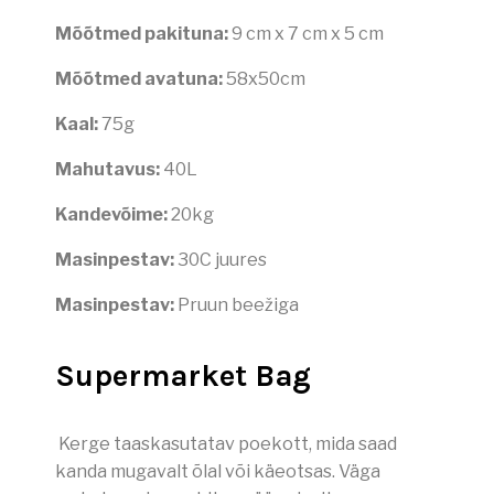
Mõõtmed pakituna:
9 cm x 7 cm x 5 cm
Mõõtmed avatuna:
58x50cm
Kaal:
75g
Mahutavus:
40L
Kandevõime:
20kg
Masinpestav:
30C juures
Masinpestav:
Pruun beežiga
Supermarket Bag
Kerge taaskasutatav poekott, mida saad
kanda mugavalt õlal või käeotsas. Väga