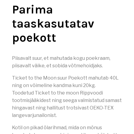
E
Parima
V
Õ
taaskasutatav
R
K
3
poekott
6
0
°
Piisavalt suur, et mahutada kogu poekraam,
piisavalt väike, et sobida võtmehoidjaks.
Ticket to the Moon suur Poekott mahutab 40L
ning on võimeline kandma kuni 20kg.
Toodetud Ticket to the moon Rippvoodi
tootmisjääkidest ning seega valmistatud samast
hingavast ning hallitust trotsivast OEKO-TEX
langevarjunailonist.
Kotil on pikad õlarihmad, mida on mõnus