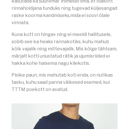
kasutada ka suuremal inimesel ilma, et õlakott
rinnahoidjana tunduks ning tugevad küljesangad
raske koorma kandmiseks,mida ei soovi õlale
vinnata.
Kuna kott on hingav ning ei meeldi hallitusele,
sobib see ka heaks rannakotiks, kuhu mahub
kõik vajalik ning mittevajalik. Mis kõige tähtsam,
märjalt kotti unustatud rätik ja ujumisriided ei
hakka kohe haisema nagu kilekotis.
Pisike paun, mis mahutab koti enda, on nutikas
tasku, kuhu saad panna väikesed esemed, kui
TTTM poekott on avatud.