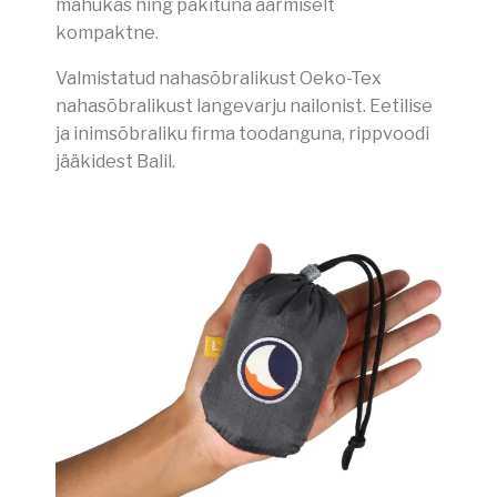
mahukas ning pakituna äärmiselt
kompaktne.
Valmistatud nahasõbralikust Oeko-Tex
nahasõbralikust langevarju nailonist. Eetilise
ja inimsõbraliku firma toodanguna, rippvoodi
jääkidest Balil.