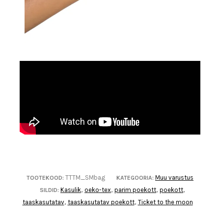
TTTM_SMbag
Muu varustus
TOOTEKOOD:
KATEGOORIA:
Kasulik
oeko-tex
parim poekott
poekott
SILDID:
,
,
,
,
taaskasutatav
taaskasutatav poekott
Ticket to the moon
,
,