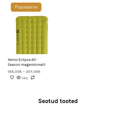
Populaarne
Nemo Eclipse All-
Season magamismatt
188,00
€
–
207,00
€
VALI
Seotud tooted