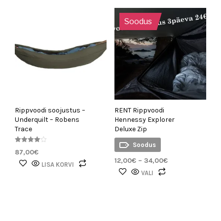
mitu
varianti.
Soodus
Valikuid
saab
teha
tootelehel.
Rippvoodi soojustus –
RENT Rippvoodi
Underquilt – Robens
Hennessy Explorer
Trace
Deluxe Zip
Soodus
Hinnangu
87,00
€
ga
Hinnavahemik:
12,00
€
–
34,00
€
4.00
LISA KORVI
/ 5
12,00€
Sellel
VALI
kuni
tootel
34,00€
on
mitu
varianti.