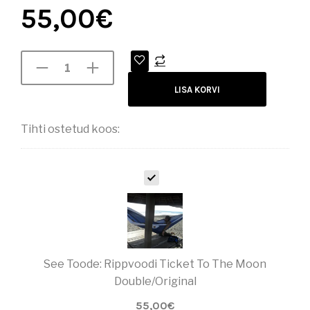
55,00
€
LISA KORVI
Tihti ostetud koos:
R
I
P
P
V
O
O
See Toode:
Rippvoodi Ticket To The Moon
D
I
Double/Original
T
55,00
I
€