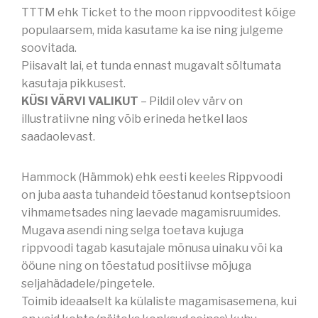
T
TTTM ehk Ticket to the moon rippvooditest kõige
A
populaarsem, mida kasutame ka ise ning julgeme
S
K
soovitada.
U
Piisavalt lai, et tunda ennast mugavalt sõltumata
G
kasutaja pikkusest.
A
KÜSI VÄRVI VALIKUT
– Pildil olev värv on
R
I
illustratiivne ning võib erineda hetkel laos
P
saadaolevast.
P
V
O
Hammock (Hämmok) ehk eesti keeles Rippvoodi
O
on juba aasta tuhandeid tõestanud kontseptsioon
D
I
vihmametsades ning laevade magamisruumides.
Mugava asendi ning selga toetava kujuga
rippvoodi tagab kasutajale mõnusa uinaku või ka
ööune ning on tõestatud positiivse mõjuga
seljahädadele/pingetele.
Toimib ideaalselt ka külaliste magamisasemena, kui