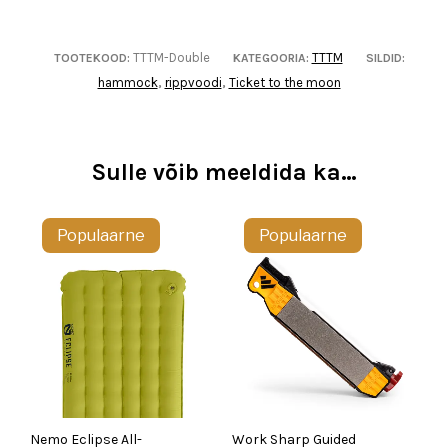
TTTM-Double
TTTM
TOOTEKOOD:
KATEGOORIA:
SILDID:
hammock
rippvoodi
Ticket to the moon
,
,
Sulle võib meeldida ka…
Populaarne
Populaarne
Nemo Eclipse All-
Work Sharp Guided