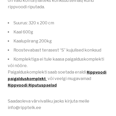
on vaid kohta (näiteks konksud seinas) kuhu
rippvoodi riputada.
Suurus: 320 x 200 cm
Kaal 600g
Kaalupiirang 200kg
Roostevabast terasest “S” kujulised konksud
Komplektiga ei tule kaasa paigalduskomplekti
või nööre.
Paigalduskomplekti saab soetada eraldi
Rippvoodi
paigalduskomplekt
või veelgi mugavamad
Rippvoodi Riputuspaelad
Saadaoleva värvivaliku jaoks kirjuta meile
info@ripptelk.ee