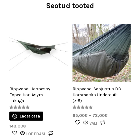
Seotud tooted
Rippvoodi Hennessy
Rippvoodi Soojustus DD
Expedition Asym
Hammocks Underquilt
Lukuga
(>-5)
Hinnanguga
Hinnanguga
Hinnavahemik:
65,00
€
–
73,00
€
Laost otsa
5.00
5.00
/ 5
/ 5
65,00€
Sellel
VALI
148,00
€
kuni
tootel
73,00€
LOE EDASI
on