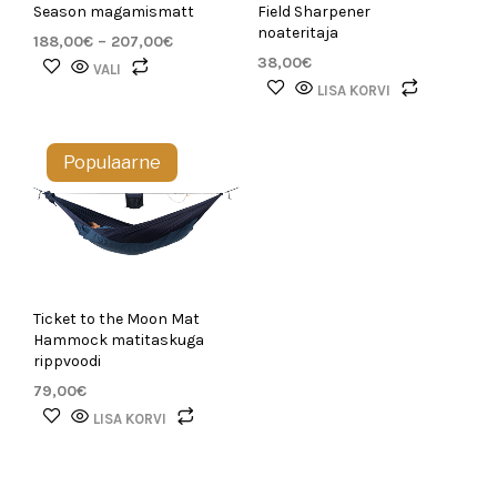
Season magamismatt
Field Sharpener
noateritaja
Hinnavahemik:
188,00
€
–
207,00
€
188,00€
38,00
€
Sellel
VALI
kuni
tootel
LISA KORVI
207,00€
on
mitu
Populaarne
varianti.
Valikuid
saab
teha
tootelehel.
Ticket to the Moon Mat
Hammock matitaskuga
rippvoodi
79,00
€
LISA KORVI