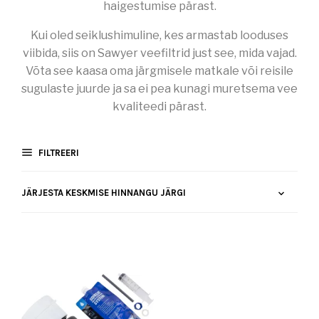
haigestumise pärast.
Kui oled seiklushimuline, kes armastab looduses
viibida, siis on Sawyer veefiltrid just see, mida vajad.
Võta see kaasa oma järgmisele matkale või reisile
sugulaste juurde ja sa ei pea kunagi muretsema vee
kvaliteedi pärast.
FILTREERI