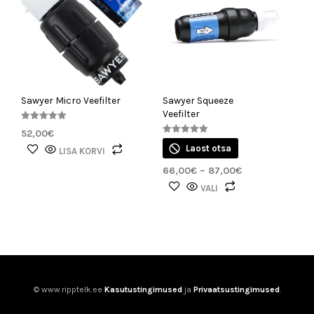
Sawyer Micro Veefilter
Sawyer Squeeze
Veefilter
Hinnanguga
52,00
€
5.00
Hinnanguga
/ 5
Laost otsa
5.00
LISA KORVI
/ 5
Hinnavahemik:
66,00
€
–
87,00
€
66,00€
Sellel
VALI
kuni
tootel
87,00€
on
mitu
varianti.
Valikuid
saab
© www.ripptelk.ee
Kasutustingimused
ja
Privaatsustingimused
.
teha
tootelehel.