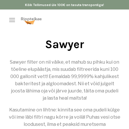
Kõik Tellimused üle 100€ on tasuta transpordiga!
Sawyer
Sawyer filter on nii väike, et mahub su pihku kui on
tõeline elupäästja, mis suudab filtreerida kuni 100
000 gallonit vett! Eemaldab 99,9999% kahjulikest
bakteritest ja algloomadest. Nii et võid julgelt
joosta lähima oja või järve juurde, täita oma pudeli
ja lasta heal maitsta!
Kasutamine on lihtne: kinnita see oma pudeli külge
või ime läbi filtri nagu kõrre ja voilà! Puhas vesi otse
loodusest, ilma et peaksid muretsema