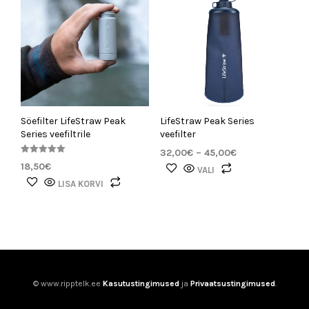
Söefilter LifeStraw Peak
LifeStraw Peak Series
Series veefiltrile
veefilter
Hinnavahemik:
32,00
€
–
45,00
€
Hinnanguga
32,00€
18,50
€
Sellel
5.00
VALI
kuni
/ 5
tootel
LISA KORVI
45,00€
on
mitu
varianti.
Valikuid
saab
teha
© www.ripptelk.ee
Kasutustingimused
ja
Privaatsustingimused
.
tootelehel.