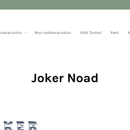
Lisavarustus
Muu matkavarustus
Kõik Tooted
Rent
Joker Noad