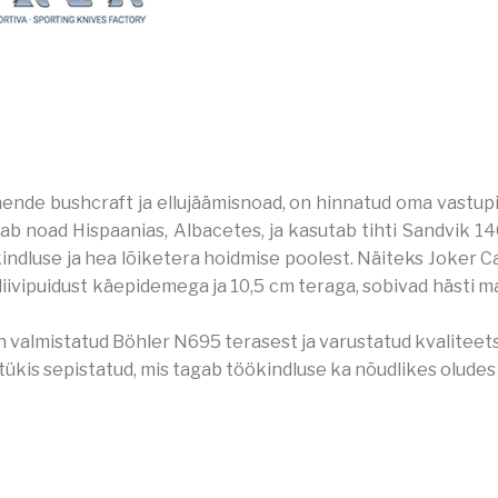
 nende bushcraft ja ellujäämisnoad, on hinnatud oma vastupi
ab noad Hispaanias, Albacetes, ja kasutab tihti Sandvik 1
ndluse ja hea lõiketera hoidmise poolest. Näiteks Joker 
liivipuidust käepidemega ja 10,5 cm teraga, sobivad hästi ma
 valmistatud Böhler N695 terasest ja varustatud kvaliteet
ükis sepistatud, mis tagab töökindluse ka nõudlikes oludes​