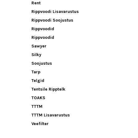
Rent
Rippvoodi Lisavarustus
Rippvoodi Soojustus
Rippvoodid
Rippvoodid
Sawyer
Silky
Soojustus
Tarp
Telgid
Tentsile Ripptelk
TOAKS
TTTM
TTTM Lisavarustus
Veefilter