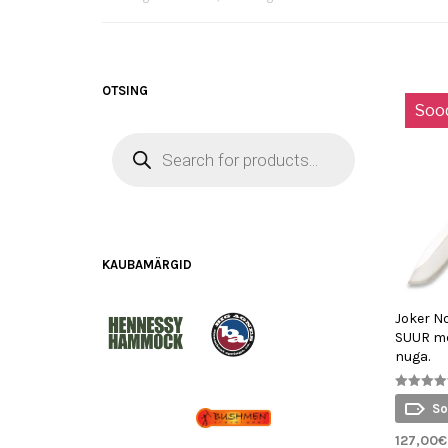
OTSING
Soo
PRODUCTS
SEARCH
KAUBAMÄRGID
Joker N
SUUR me
nuga.
Hinnangug
So
5.00
/ 5
127,00
€