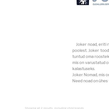
Joker noad, eriti
poolest. Joker tood
tuntud oma roosteki
mis on varustatud o
kalastuseks.
Joker Nomad, mis on
Need noad on ühes t
Showing all 2 results, including child brands