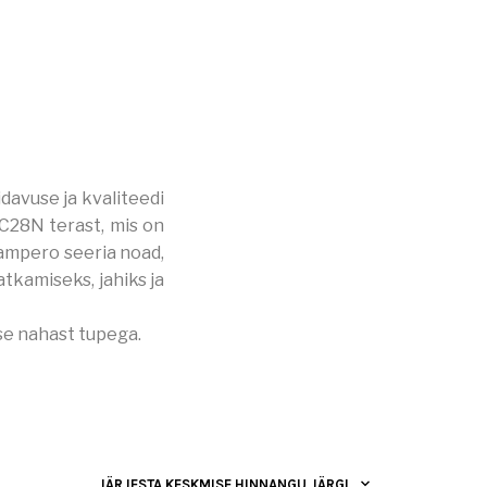
davuse ja kvaliteedi
4C28N terast, mis on
Campero seeria noad,
tkamiseks, jahiks ja
se nahast tupega.
JÄRJESTA KESKMISE HINNANGU JÄRGI