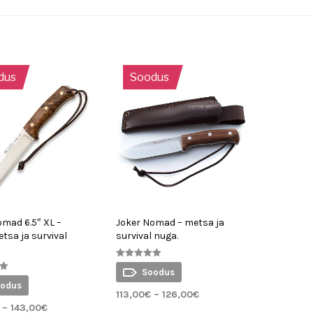
dus
Soodus
omad 6.5″ XL –
Joker Nomad – metsa ja
tsa ja survival
survival nuga.
Hinnanguga
Soodus
5.00
a
/ 5
odus
Hinnavahemik:
113,00
€
–
126,00
€
Hinnavahemik:
113,00€
–
143,00
€