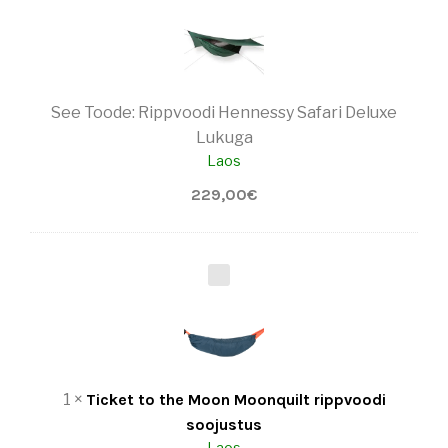
P
P
V
O
O
See Toode:
Rippvoodi Hennessy Safari Deluxe
D
I
Lukuga
H
Laos
E
N
229,00
€
N
E
S
S
T
Y
I
S
C
A
K
F
E
A
T
R
T
1
×
Ticket to the Moon Moonquilt rippvoodi
I
O
D
T
soojustus
E
H
Laos