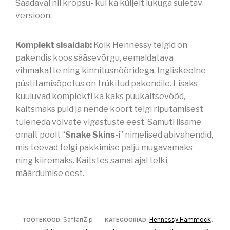
Saadaval nii krõpsu- kui ka küljelt lukuga suletav
versioon.
Komplekt sisaldab:
Kõik Hennessy telgid on
pakendis koos sääsevõrgu, eemaldatava
vihmakatte ning kinnitusnööridega. Ingliskeelne
püstitamisõpetus on trükitud pakendile. Lisaks
kuuluvad komplekti ka kaks puukaitsevööd,
kaitsmaks puid ja nende koort telgi riputamisest
tuleneda võivate vigastuste eest. Samuti lisame
omalt poolt “
Snake Skins
-i” nimelised abivahendid,
mis teevad telgi pakkimise palju mugavamaks
ning kiiremaks. Kaitstes samal ajal telki
määrdumise eest.
SaffariZip
Hennessy Hammock
TOOTEKOOD:
KATEGOORIAD:
,