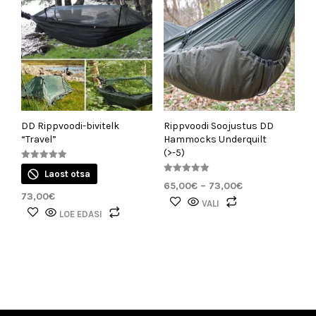
tootelehel.
DD Rippvoodi-bivitelk
Rippvoodi Soojustus DD
“Travel”
Hammocks Underquilt
(>-5)
Hinnanguga
Laost otsa
4.91
Hinnanguga
/ 5
Hinnavahemik:
65,00
€
–
73,00
€
5.00
73,00
€
/ 5
65,00€
Sellel
VALI
kuni
LOE EDASI
tootel
73,00€
on
mitu
varianti.
Valikuid
saab
teha