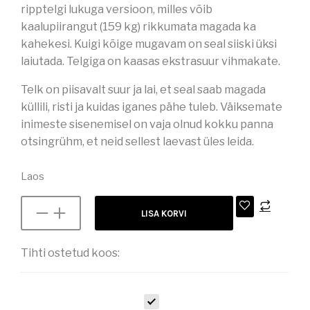
ripptelgi lukuga versioon, milles võib
kaalupiirangut (159 kg) rikkumata magada ka
kahekesi. Kuigi kõige mugavam on seal siiski üksi
laiutada. Telgiga on kaasas ekstrasuur vihmakate.
Telk on piisavalt suur ja lai, et seal saab magada
küllili, risti ja kuidas iganes pähe tuleb. Väiksemate
inimeste sisenemisel on vaja olnud kokku panna
otsingrühm, et neid sellest laevast üles leida.
Laos
LISA KORVI
Tihti ostetud koos:
R
I