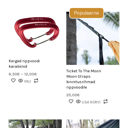
Populaarne
Kerged rippvoodi
karabiinid
Ticket To The Moon
Hinnavahemik:
6,50
€
–
12,00
€
Moon Straps
6,50€
Sellel
VALI
kinnitusrihmad
kuni
tootel
rippvoodile
12,00€
on
25,00
€
mitu
LISA KORVI
varianti.
Valikuid
saab
teha