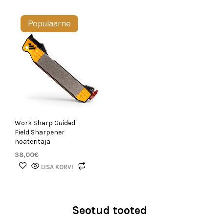
tootel
207,00€
on
mitu
Populaarne
varianti.
Valikuid
saab
teha
tootelehel.
Work Sharp Guided
Field Sharpener
noateritaja
38,00
€
LISA KORVI
Seotud tooted