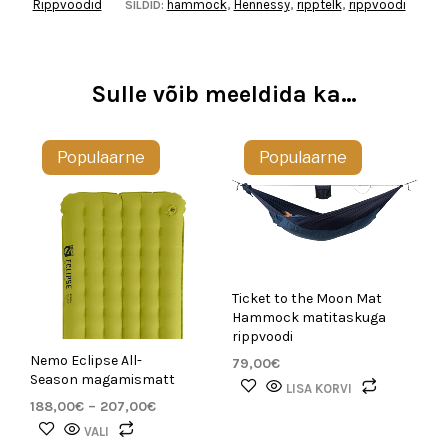
Rippvoodid
hammock
Hennessy
ripptelk
rippvoodi
SILDID:
,
,
,
Sulle võib meeldida ka…
Populaarne
Populaarne
Ticket to the Moon Mat
Hammock matitaskuga
rippvoodi
Nemo Eclipse All-
79,00
€
Season magamismatt
LISA KORVI
Hinnavahemik:
188,00
€
–
207,00
€
188,00€
Sellel
VALI
kuni