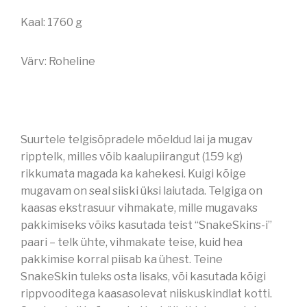
N
(
I
P
Kaal: 1760 g
T
A
U
A
S
R
Värv: Roheline
R
)
I
H
M
A
D
Suurtele telgisõpradele mõeldud lai ja mugav
R
ripptelk, milles võib kaalupiirangut (159 kg)
I
rikkumata magada ka kahekesi. Kuigi kõige
P
P
mugavam on seal siiski üksi laiutada. Telgiga on
V
kaasas ekstrasuur vihmakate, mille mugavaks
O
pakkimiseks võiks kasutada teist “SnakeSkins-i”
O
D
paari – telk ühte, vihmakate teise, kuid hea
I
pakkimise korral piisab ka ühest. Teine
L
SnakeSkin tuleks osta lisaks, või kasutada kõigi
E
rippvooditega kaasasolevat niiskuskindlat kotti.