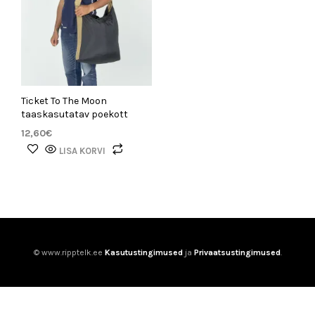
Ticket To The Moon
taaskasutatav poekott
12,60
€
LISA KORVI
© www.ripptelk.ee
Kasutustingimused
ja
Privaatsustingimused
.