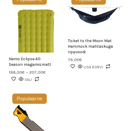
Ticket to the Moon Mat
Hammock matitaskuga
rippvoodi
Nemo Eclipse All-
79,00
€
Season magamismatt
LISA KORVI
188,00
€
–
207,00
€
VALI
Populaarne