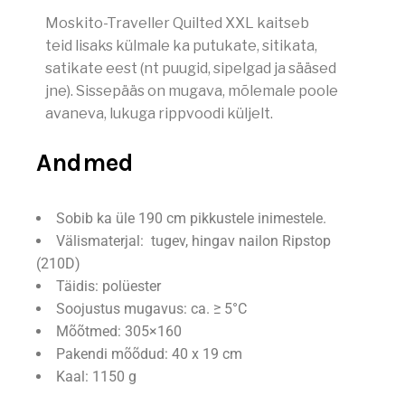
Moskito-Traveller Quilted XXL kaitseb
teid lisaks külmale ka putukate, sitikata,
satikate eest (nt puugid, sipelgad ja sääsed
jne). Sissepääs on mugava, mõlemale poole
avaneva, lukuga rippvoodi küljelt.
Andmed
Sobib ka üle 190 cm pikkustele inimestele.
Välismaterjal: tugev, hingav nailon Ripstop
(210D)
Täidis: polüester
Soojustus mugavus: ca. ≥ 5°C
Mõõtmed: 305×160
Pakendi mõõdud: 40 x 19 cm
Kaal: 1150 g