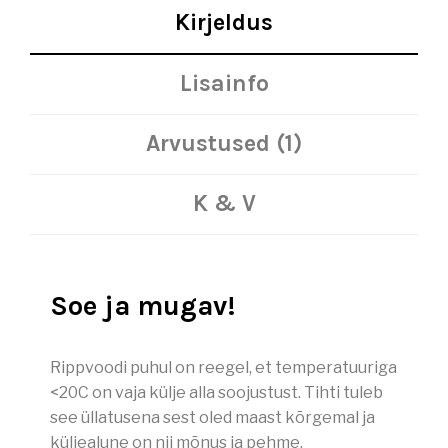
Kirjeldus
Lisainfo
Arvustused (1)
K & V
Soe ja mugav!
Rippvoodi puhul on reegel, et temperatuuriga
<20C on vaja külje alla soojustust. Tihti tuleb
see üllatusena sest oled maast kõrgemal ja
küljealune on nii mõnus ja pehme.