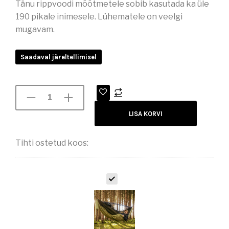
Tänu rippvoodi mõõtmetele sobib kasutada ka üle
190 pikale inimesele. Lühematele on veelgi
mugavam.
Saadaval järeltellimisel
LISA KORVI
Tihti ostetud koos:
S
O
O
J
U
S