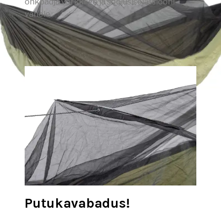
õhkpadja võrkkiige ja soojusisolatsiooni
vahele.
Putukavabadus!