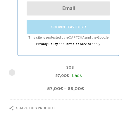
A
R
A
B
I
SOOVIN TEAVITUST!
I
N
This site is protected by reCAPTCHA and the Google
I
and
apply.
Privacy Policy
Terms of Service
D
3X3
Laos
57,00
€
57,00
€
–
69,00
€
SHARE THIS PRODUCT