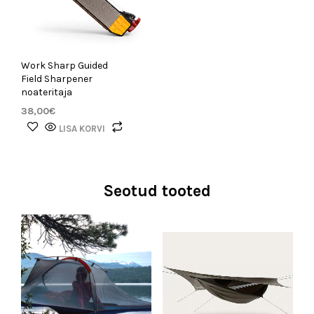
Work Sharp Guided
Field Sharpener
noateritaja
38,00
€
LISA KORVI
Seotud tooted