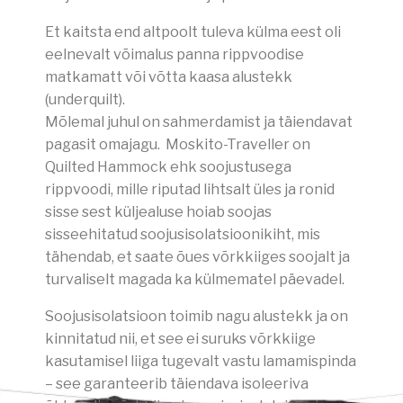
Et kaitsta end altpoolt tuleva külma eest oli
eelnevalt võimalus panna rippvoodise
matkamatt või võtta kaasa alustekk
(underquilt).
Mõlemal juhul on sahmerdamist ja täiendavat
pagasit omajagu. Moskito-Traveller on
Quilted Hammock ehk soojustusega
rippvoodi, mille riputad lihtsalt üles ja ronid
sisse sest küljealuse hoiab soojas
sisseehitatud soojusisolatsioonikiht, mis
tähendab, et saate õues võrkkiiges soojalt ja
turvaliselt magada ka külmematel päevadel.
Soojusisolatsioon toimib nagu alustekk ja on
kinnitatud nii, et see ei suruks võrkkiige
kasutamisel liiga tugevalt vastu lamamispinda
– see garanteerib täiendava isoleeriva