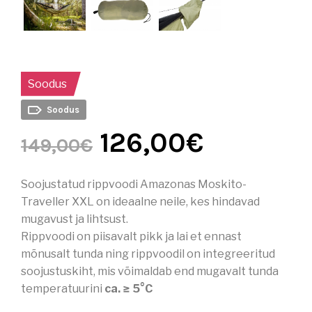
Soodus
Soodus
126,00
€
149,00
€
Soojustatud rippvoodi Amazonas Moskito-
Traveller XXL on ideaalne neile, kes hindavad
mugavust ja lihtsust.
Rippvoodi on piisavalt pikk ja lai et ennast
mõnusalt tunda ning rippvoodil on integreeritud
soojustuskiht, mis võimaldab end mugavalt tunda
temperatuurini
ca. ≥ 5°C