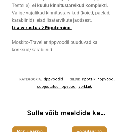
Tentsile)
ei kuulu kinnitustarvikud komplekti.
Valige vajalikud kinnitustarvikud (köied, paelad,
karabiinid) leiad lisatarvikute jaotisest.
Lisavarustus > Riputamine
Moskito-Traveller rippvoodil puuduvad ka
konksud/karabiinid.
Rippvoodid
ripptelk
rippvoodi
KATEGOORIA:
SILDID:
,
,
soojustatud rippvoodi
võrkkiik
,
Sulle võib meeldida ka…
Populaarne
Populaarne