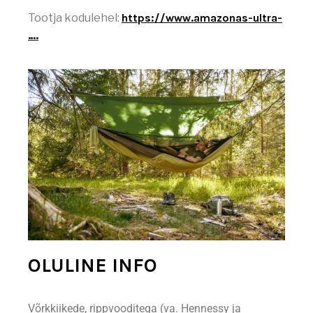
Tootja kodulehel:
https://www.amazonas-ultra-
….
OLULINE INFO
Võrkkiikede, rippvooditega (va. Hennessy ja