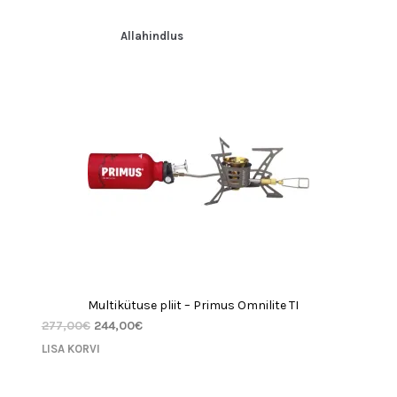
hinnangu
hi
põhjal
gu
Allahindlus
põh
Multikütuse pliit – Primus Omnilite TI
277,00
€
244,00
€
LISA KORVI