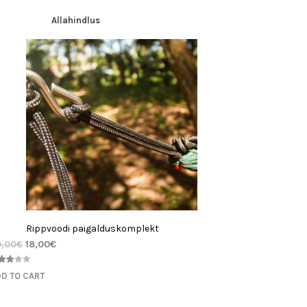
Allahindlus
Rippvoodi paigalduskomplekt
0,00
€
18,00
€
nnat
D TO CART
00
/5
endi