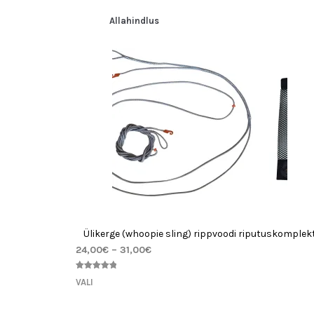
hinnangu
põhjal
Allahindlus
Ülikerge (whoopie sling) rippvoodi riputuskomplek
24,00
€
–
31,00
€
Hinnatud
1
VALI
5.00
/5
kliendi
hinnangu