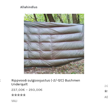
Allahindlus
t
Rippvoodi sulgsoojustus (-2/-12C) Bushmen
Underquilt
2
237,00
€
–
293,00
€
Hi
1
AD
Hinnatud
1
ud
VALI
5.00
/5
3.
kliendi
kli