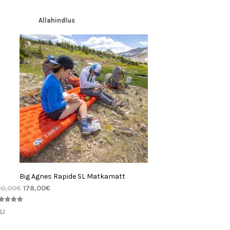
nnangu
jal
Allahindlus
Big Agnes Rapide SL Matkamatt
20,00
€
178,00
€
nnatud
LI
00
/5
endi