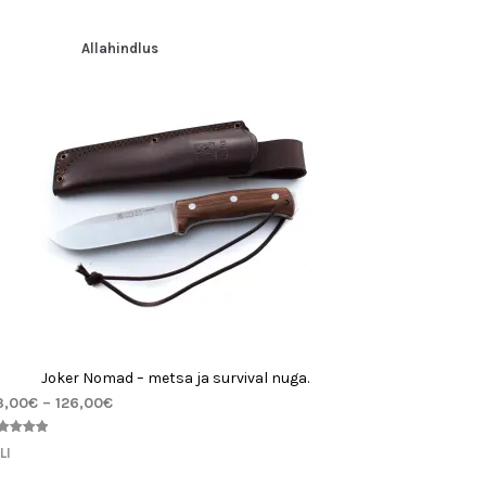
Allahindlus
Joker Nomad – metsa ja survival nuga.
3,00
€
–
126,00
€
nnatud
LI
00
/5
endi