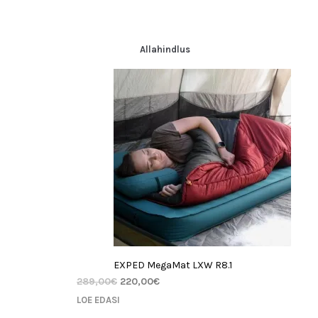
Allahindlus
EXPED MegaMat LXW R8.1
289,00
€
220,00
€
LOE EDASI