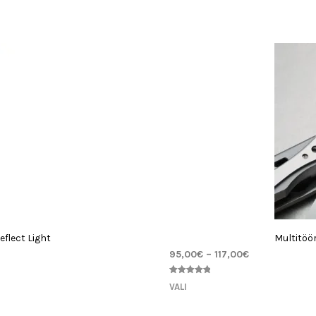
flect Light
Multitöö
95,00
€
–
117,00
€
Hinnatud
2
VALI
5.00
/5
kliendi