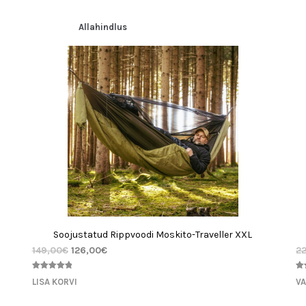
hinnangu
hi
põhjal
põh
Allahindlus
Soojustatud Rippvoodi Moskito-Traveller XXL
149,00
€
126,00
€
2
Hinnatud
1
Hi
3
LISA KORVI
VA
5.00
/5
5.
kliendi
kli