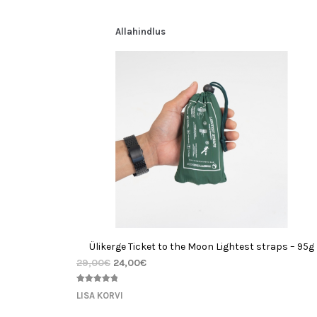
Allahindlus
Ülikerge Ticket to the Moon Lightest straps – 95g
29,00
€
24,00
€
Hinnatud
1
LISA KORVI
5.00
/5
kliendi