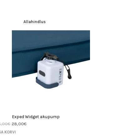
Allahindlus
Exped Widget akupump
5,00
€
28,00
€
SA KORVI