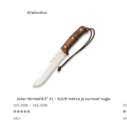
Allahindlus
Joker Nomad 6.5″ XL – SUUR metsa ja survival nuga.
127,00
€
–
143,00
€
11
Hinnatud
2
Hi
1
VALI
VA
5.00
/5
5.
kliendi
kli