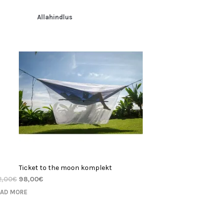
nnangu
jal
Allahindlus
Ticket to the moon komplekt
2,00
€
98,00
€
EAD MORE