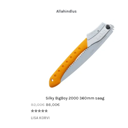
hinnangu
põhjal
Allahindlus
Silky BigBoy 2000 360mm saag
92,00
€
86,00
€
Hinnatud
2
LISA KORVI
5.00
/5
kliendi