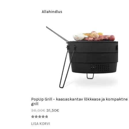
põhjal
Allahindlus
PopUp Grill – kaasaskantav lõkkease ja kompaktne
grill
36,00
€
31,50
€
Hinnatud
4
LISA KORVI
5.00
/5