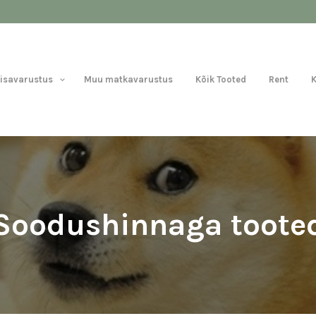
Lisavarustus
Muu matkavarustus
Kõik Tooted
Rent
Soodushinnaga toote