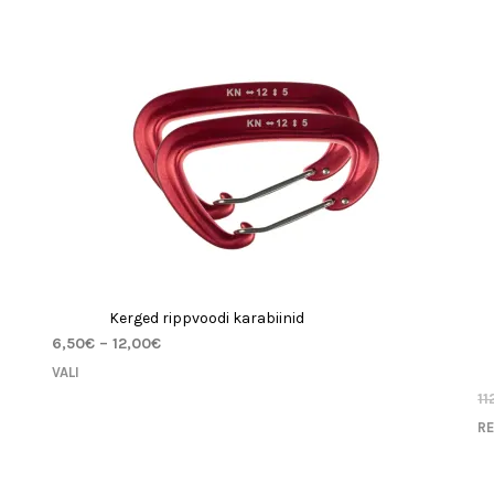
hinnangu
hi
põhjal
põh
Kerged rippvoodi karabiinid
6,50
€
–
12,00
€
VALI
11
R