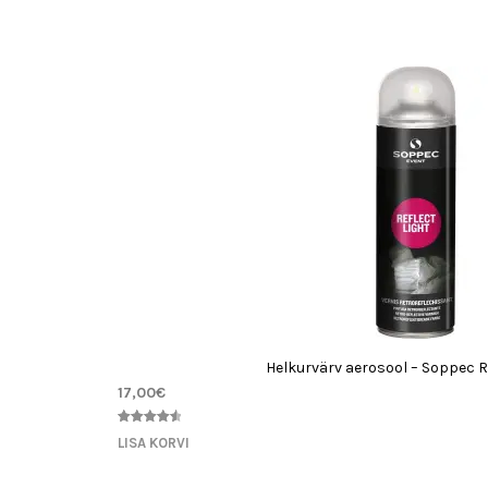
kliendi
hinnangu
põhjal
Helkurvärv aerosool – Soppec Re
17,00
€
Hinnatud
3
LISA KORVI
4.67
/5
kliendi