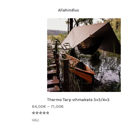
hinnangu
põhjal
Allahindlus
Thermo Tarp vihmakate 3×3/4×3
64,00
€
–
71,00
€
Hinnatud
1
VALI
5.00
/5
kliendi