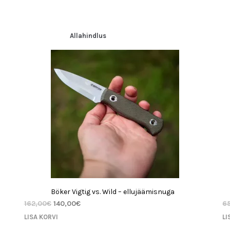
Allahindlus
Böker Vigtig vs. Wild – ellujäämisnuga
162,00
€
140,00
€
6
LISA KORVI
LI