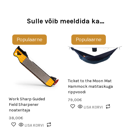
Sulle võib meeldida ka…
Populaarne
Populaarne
Ticket to the Moon Mat
Hammock matitaskuga
rippvoodi
Work Sharp Guided
79,00
€
Field Sharpener
LISA KORVI
noateritaja
38,00
€
LISA KORVI