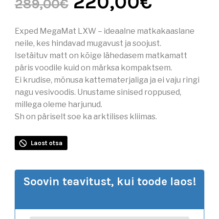
220,00
€
289,00
€
Exped MegaMat LXW – ideaalne matkakaaslane
neile, kes hindavad mugavust ja soojust.
Isetäituv matt on kõige lähedasem matkamatt
päris voodile kuid on märksa kompaktsem.
Ei krudise, mõnusa kattematerjaliga ja ei vaju ringi
nagu vesivoodis. Unustame sinised roppused,
millega oleme harjunud.
Sh on päriselt soe ka arktilises kliimas.
Laost otsa
Soovin teavitust, kui toode laos!