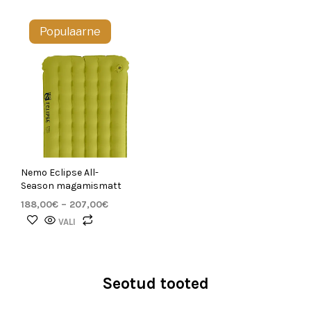
Populaarne
Nemo Eclipse All-
Season magamismatt
188,00
€
–
207,00
€
VALI
Seotud tooted