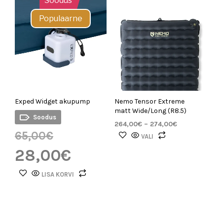
Soodus
Populaarne
Exped Widget akupump
Nemo Tensor Extreme
matt Wide/Long (R8.5)
Soodus
264,00
€
–
274,00
€
65,00
€
VALI
28,00
€
LISA KORVI