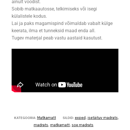
ainult voodist.
Sobib matkaautosse, telkimiseks või isegi
külalistele kodus.
Lai ja paks magamispind võimaldab vabalt külge
keerata, ilma et tunneksid maad enda all.
Tugev materjal peab vastu aastaid kasutust.
Matkamatt
exped
isetäituv madrats
KATEGOORIA:
SILDID:
,
,
madrats
matkamatt
soe madrats
,
,