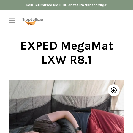
Kõik Tellimused üle 100€ on tasuta transpordiga!
EXPED MegaMat
LXW R8.1