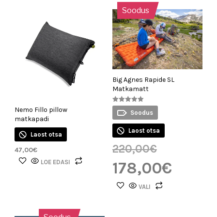
Soodus
Big Agnes Rapide SL
Matkamatt
Hinnanguga
Nemo Fillo pillow
Soodus
5.00
matkapadi
/ 5
Laost otsa
Laost otsa
220,00
€
47,00
€
LOE EDASI
178,00
€
VALI