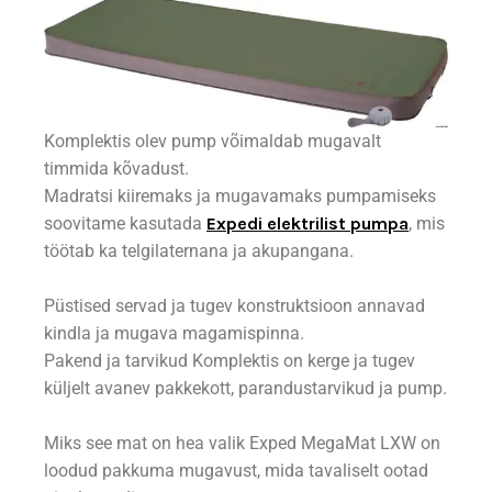
Komplektis olev pump võimaldab mugavalt
timmida kõvadust.
Madratsi kiiremaks ja mugavamaks pumpamiseks
soovitame kasutada
Expedi elektrilist pumpa
, mis
töötab ka telgilaternana ja akupangana.
Püstised servad ja tugev konstruktsioon annavad
kindla ja mugava magamispinna.
Pakend ja tarvikud Komplektis on kerge ja tugev
küljelt avanev pakkekott, parandustarvikud ja pump.
Miks see mat on hea valik Exped MegaMat LXW on
loodud pakkuma mugavust, mida tavaliselt ootad