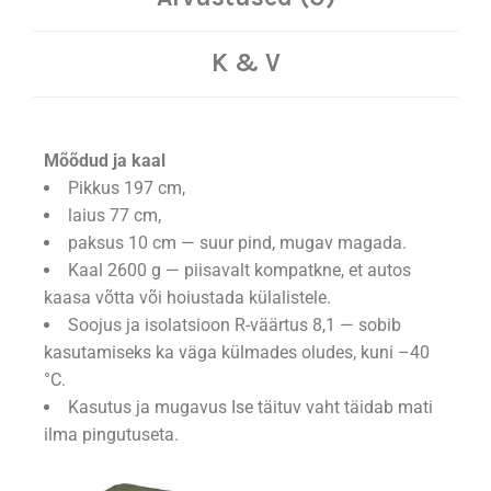
K & V
Mõõdud ja kaal
Pikkus 197 cm,
laius 77 cm,
paksus 10 cm — suur pind, mugav magada.
Kaal 2600 g — piisavalt kompatkne, et autos
kaasa võtta või hoiustada külalistele.
Soojus ja isolatsioon R-väärtus 8,1 — sobib
kasutamiseks ka väga külmades oludes, kuni –40
°C.
Kasutus ja mugavus Ise täituv vaht täidab mati
ilma pingutuseta.