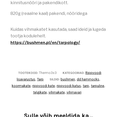
kinnitusnööri ja pakendikott.
820g (reaalne kaal) pakendi, nööridega
Kuidas vihmakatet kasutada, saad ideid ja lugeda
tootja kodulehelt.
https://bushmen.pl/en/tarpology/
Thermo3x3
Rippvoodi
TOOTEKOOD:
KATEGOORIAD:
lisavarustus
Tarp
bushmen
dd hammocks
,
SILDID:
,
,
koormakate
rippvoodi kate
rippvoodi katus
tarp
tarpuline
,
,
,
,
,
telgikate
vihmakate
vihmavari
,
,
Sulle võib meeldida ka…