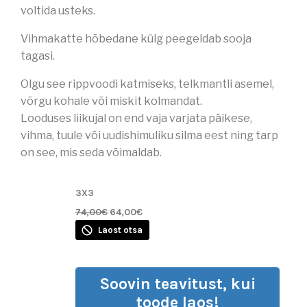
voltida usteks.
Vihmakatte hõbedane külg peegeldab sooja
tagasi.
Olgu see rippvoodi katmiseks, telkmantli asemel,
võrgu kohale või miskit kolmandat.
Looduses liikujal on end vaja varjata päikese,
vihma, tuule või uudishimuliku silma eest ning tarp
on see, mis seda võimaldab.
3X3
74,00
€
64,00
€
Laost otsa
Soovin teavitust, kui
toode laos!