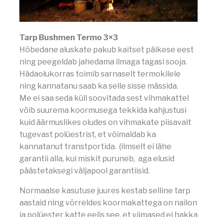
Tarp Bushmen Termo 3×3
Hõbedane aluskate pakub kaitset päikese eest
ning peegeldab jahedama ilmaga tagasi sooja.
Hädaolukorras toimib sarnaselt termokilele
ning kannatanu saab ka selle sisse mässida.
Me ei saa seda küll soovitada sest vihmakattel
võib suurema koormusega tekkida kahjustusi
kuid äärmuslikes oludes on vihmakate piisavalt
tugevast polüestrist, et võimaldab ka
kannatanut transtportida. (ilmselt ei lähe
garantii alla, kui miskit puruneb, aga elusid
päästetaksegi väljapool garantiisid.
Normaalse kasutuse juures kestab selline tarp
aastaid ning võrreldes koormakattega on nailon
ja polüester katte eelis see, et viimased ei hakka