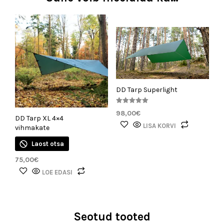
DD Tarp Superlight
Hinnanguga
98,00
€
5.00
DD Tarp XL 4×4
/ 5
LISA KORVI
vihmakate
Laost otsa
75,00
€
LOE EDASI
Seotud tooted