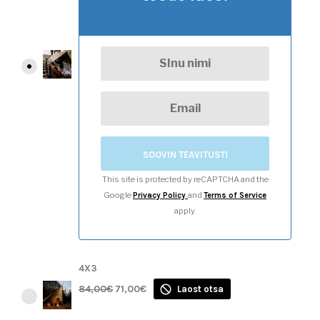
SOOVIN TEAVITUST!
This site is protected by reCAPTCHA and the
Google
and
Privacy Policy
Terms of Service
apply.
4X3
84,00
€
71,00
€
Laost otsa