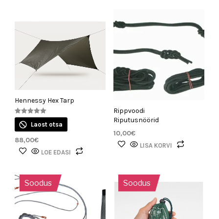
Hennessy Hex Tarp
Rippvoodi
Riputusnöörid
Hinnanguga
Laost otsa
5.00
/ 5
10,00
€
88,00
€
LISA KORVI
LOE EDASI
Soodus
Soodus