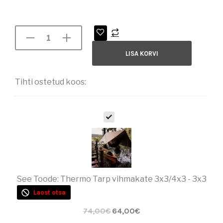
LISA KORVI
Tihti ostetud koos:
T
H
E
R
M
O
T
See Toode:
Thermo Tarp vihmakate 3x3/4x3 - 3x3
A
R
Laost otsa
P
V
74,00
€
64,00
€
I