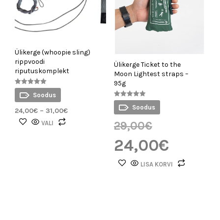
Ülikerge (whoopie sling)
rippvoodi
Ülikerge Ticket to the
riputuskomplekt
Moon Lightest straps –
95g
Hinnanguga
Soodus
5.00
/ 5
Hinnanguga
Soodus
5.00
24,00
€
–
31,00
€
/ 5
VALI
29,00
€
24,00
€
LISA KORVI