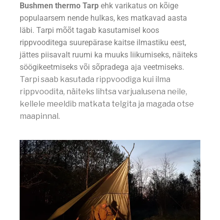
Bushmen thermo Tarp
ehk varikatus on kõige
populaarsem nende hulkas, kes matkavad aasta
läbi. Tarpi mõõt tagab kasutamisel koos
rippvooditega suurepärase kaitse ilmastiku eest,
jättes piisavalt ruumi ka muuks liikumiseks, näiteks
söögikeetmiseks või sõpradega aja veetmiseks.
Tarpi saab kasutada rippvoodiga kui ilma
rippvoodita, näiteks lihtsa varjualusena neile,
kellele meeldib matkata telgita ja magada otse
maapinnal.