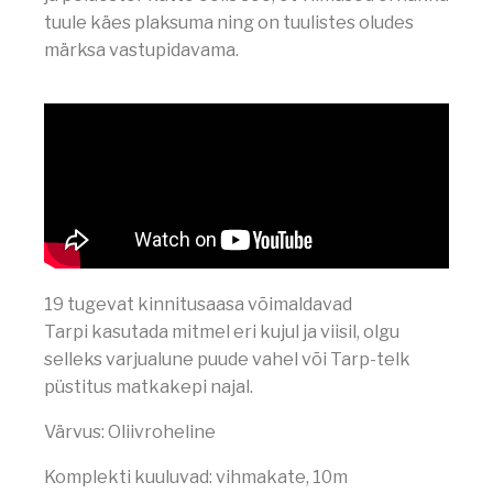
tuule käes plaksuma ning on tuulistes oludes
märksa vastupidavama.
19 tugevat kinnitusaasa võimaldavad
Tarpi kasutada mitmel eri kujul ja viisil, olgu
selleks varjualune puude vahel või Tarp-telk
püstitus matkakepi najal.
Värvus: Oliivroheline
Komplekti kuuluvad: vihmakate, 10m