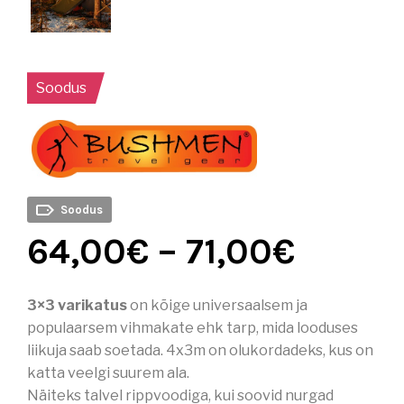
Soodus
Soodus
64,00
€
–
71,00
€
3×3 varikatus
on kõige universaalsem ja
populaarsem vihmakate ehk tarp, mida looduses
liikuja saab soetada. 4x3m on olukordadeks, kus on
katta veelgi suurem ala.
Näiteks talvel rippvoodiga, kui soovid nurgad