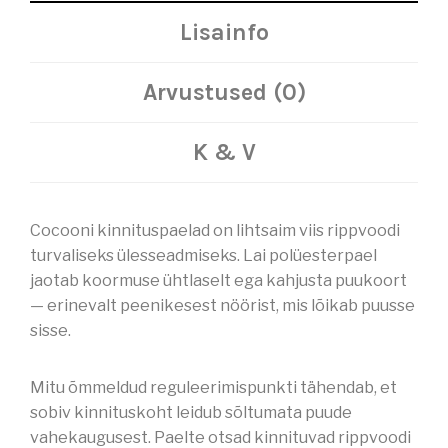
Lisainfo
Arvustused (0)
K & V
Cocooni kinnituspaelad on lihtsaim viis rippvoodi
turvaliseks ülesseadmiseks. Lai polüesterpael
jaotab koormuse ühtlaselt ega kahjusta puukoort
— erinevalt peenikesest nöörist, mis lõikab puusse
sisse.
Mitu õmmeldud reguleerimispunkti tähendab, et
sobiv kinnituskoht leidub sõltumata puude
vahekaugusest. Paelte otsad kinnituvad rippvoodi