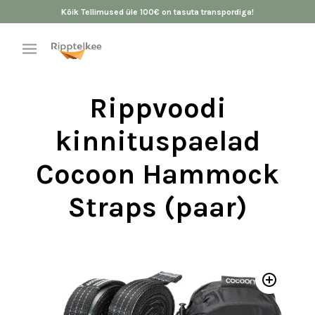
Kõik Tellimused üle 100€ on tasuta transpordiga!
Rippvoodi
kinnituspaelad
Cocoon Hammock
Straps (paar)