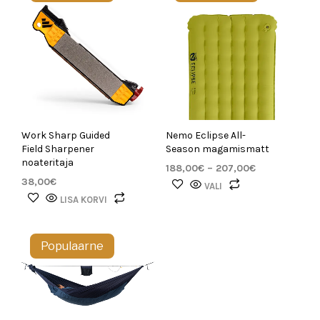
Work Sharp Guided
Nemo Eclipse All-
Field Sharpener
Season magamismatt
noateritaja
Hinnavahemik
188,00
€
–
207,00
€
188,00€
38,00
€
Sellel
VALI
kuni
tootel
LISA KORVI
207,00€
on
mitu
Populaarne
varianti.
Valikuid
saab
teha
tootelehel.