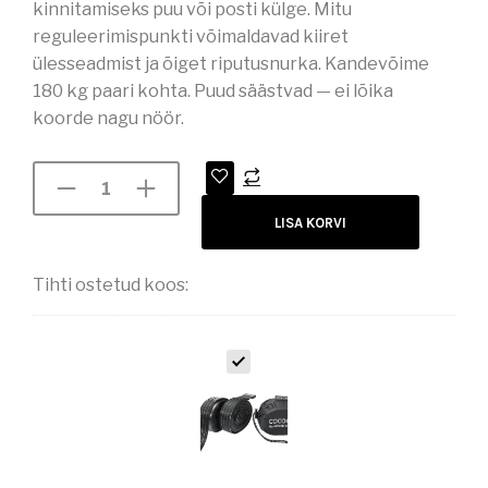
kinnitamiseks puu või posti külge. Mitu
reguleerimispunkti võimaldavad kiiret
ülesseadmist ja õiget riputusnurka. Kandevõime
180 kg paari kohta. Puud säästvad — ei lõika
koorde nagu nöör.
LISA KORVI
Tihti ostetud koos:
R
I
P
P
V
O
O