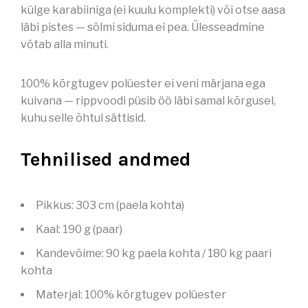
külge karabiiniga (ei kuulu komplekti) või otse aasa
läbi pistes — sõlmi siduma ei pea. Ülesseadmine
võtab alla minuti.
100% kõrgtugev polüester ei veni märjana ega
kuivana — rippvoodi püsib öö läbi samal kõrgusel,
kuhu selle õhtul sättisid.
Tehnilised andmed
Pikkus: 303 cm (paela kohta)
Kaal: 190 g (paar)
Kandevõime: 90 kg paela kohta / 180 kg paari
kohta
Materjal: 100% kõrgtugev polüester