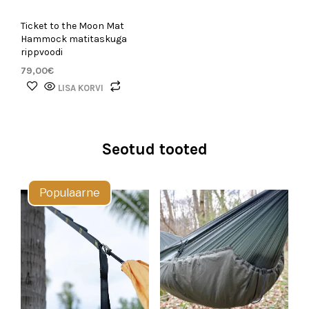
Ticket to the Moon Mat
Hammock matitaskuga
rippvoodi
79,00
€
LISA KORVI
Seotud tooted
Populaarne