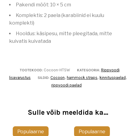
Pakendi mõõt: 10 × 5 cm
Komplektis: 2 paela (karabiinid ei kuulu
komplekti)
Hooldus: käsipesu, mitte pleegitada, mitte
kuivatis kuivatada
Cocoon-HTSW
Rippvoodi
TOOTEKOOD:
KATEGOORIA:
lisavarustus
Cocoon
hammock straps
kinnituspaelad
SILDID:
,
,
,
rippvoodi paelad
Sulle võib meeldida ka…
Populaarne
Populaarne