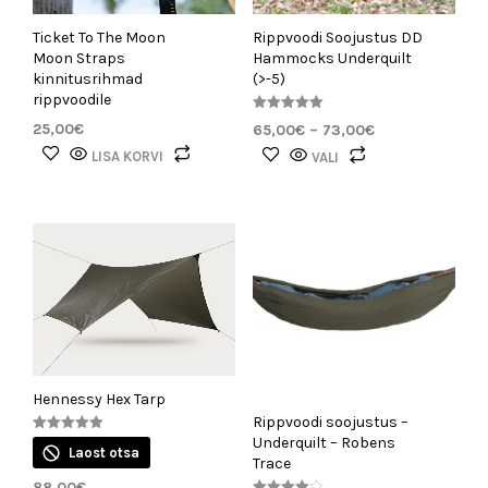
Ticket To The Moon
Rippvoodi Soojustus DD
Moon Straps
Hammocks Underquilt
kinnitusrihmad
(>-5)
rippvoodile
Hinnanguga
25,00
€
Hinnavahemik:
65,00
€
–
73,00
€
5.00
/ 5
65,00€
Sellel
LISA KORVI
VALI
kuni
tootel
73,00€
on
mitu
varianti.
Valikuid
saab
teha
tootelehel.
Hennessy Hex Tarp
Rippvoodi soojustus –
Underquilt – Robens
Hinnanguga
Laost otsa
5.00
Trace
/ 5
88,00
€