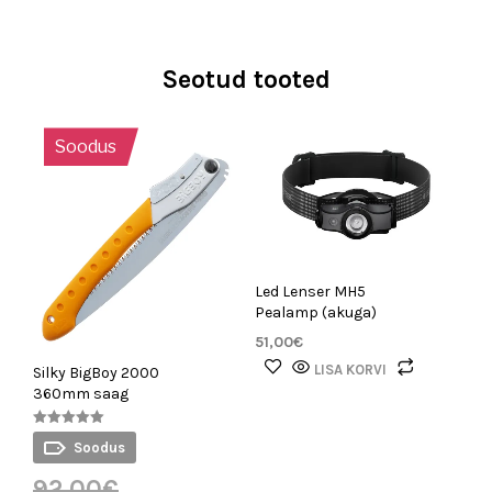
Seotud tooted
Soodus
Led Lenser MH5
Pealamp (akuga)
51,00
€
LISA KORVI
Silky BigBoy 2000
360mm saag
Hinnanguga
Soodus
5.00
/ 5
92,00
€