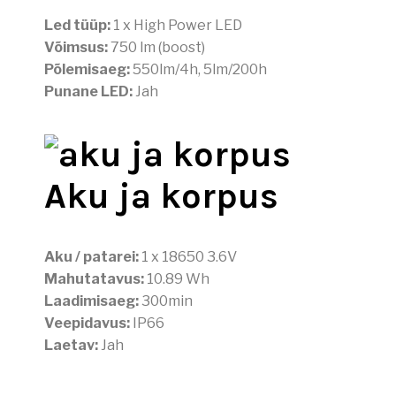
Led tüüp:
1 x High Power LED
Võimsus:
750 lm (boost)
Põlemisaeg:
550lm/4h, 5lm/200h
Punane LED:
Jah
Aku ja korpus
Aku / patarei:
1 x 18650 3.6V
Mahutatavus:
10.89 Wh
Laadimisaeg:
300min
Veepidavus:
IP66
Laetav:
Jah