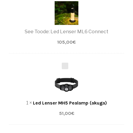
D
L
E
N
S
See Toode:
Led Lenser ML6 Connect
E
R
105,00
€
M
L
6
C
L
O
E
N
D
N
L
E
E
C
N
T
S
1
×
Led Lenser MH5 Pealamp (akuga)
E
R
51,00
€
M
H
5
P