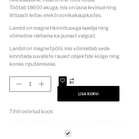
Töötab 18650 akuga, mis on üsna levinud ning
lihtsasti leitav elektroonikakauplustes.
Lambil on magnetikinnitusega laadija ning
võimeline näitama ka punast valgust.
Lambil on magnetpõhi, mis võimaldab seda
kinnitada suvaliste rauast objektide külge ning
konks riputamiseks.
LISA KORVI
Tihti ostetud koos:
L
E