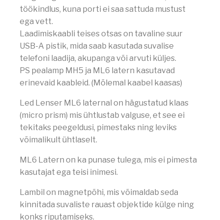
töökindlus, kuna porti ei saa sattuda mustust
ega vett.
Laadimiskaabli teises otsas on tavaline suur
USB-A pistik, mida saab kasutada suvalise
telefoni laadija, akupanga või arvuti küljes.
PS pealamp MH5 ja ML6 latern kasutavad
erinevaid kaableid. (Mõlemal kaabel kaasas)
Led Lenser ML6 laternal on hägustatud klaas
(micro prism) mis ühtlustab valguse, et see ei
tekitaks peegeldusi, pimestaks ning leviks
võimalikult ühtlaselt.
ML6 Latern on ka punase tulega, mis ei pimesta
kasutajat ega teisi inimesi.
Lambil on magnetpõhi, mis võimaldab seda
kinnitada suvaliste rauast objektide külge ning
konks riputamiseks.