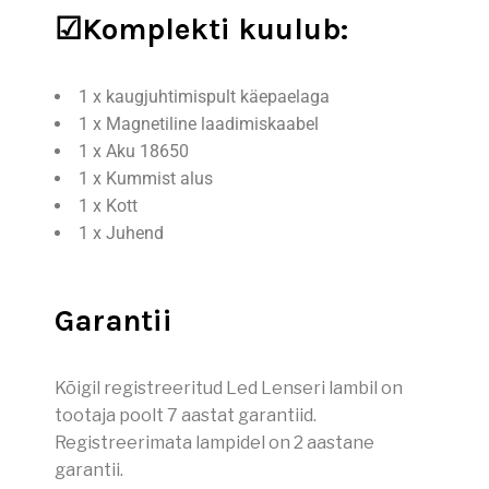
☑Komplekti kuulub:
1 x kaugjuhtimispult käepaelaga
1 x Magnetiline laadimiskaabel
1 x Aku 18650
1 x Kummist alus
1 x Kott
1 x Juhend
Garantii
Kõigil registreeritud Led Lenseri lambil on
tootaja poolt 7 aastat garantiid.
Registreerimata lampidel on 2 aastane
garantii.