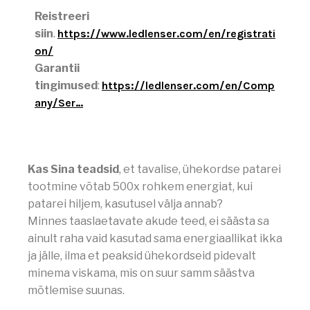
Reistreeri
siin
.
https://www.ledlenser.com/en/registrati
on/
Garantii
tingimused
:
https://ledlenser.com/en/Comp
any/Ser…
Kas Sina teadsid
, et tavalise, ühekordse patarei
tootmine võtab 500x rohkem energiat, kui
patarei hiljem, kasutusel välja annab?
Minnes taaslaetavate akude teed, ei säästa sa
ainult raha vaid kasutad sama energiaallikat ikka
ja jälle, ilma et peaksid ühekordseid pidevalt
minema viskama, mis on suur samm säästva
mõtlemise suunas.