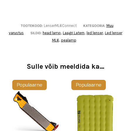
LenserML6Connect
Muu
TOOTEKOOD:
KATEGOORIA:
varustus
head lamp
Laagri Latern
led lenser
Led lenser
SILDID:
,
,
,
ML6
pealamp
,
Sulle võib meeldida ka…
Populaarne
Populaarne