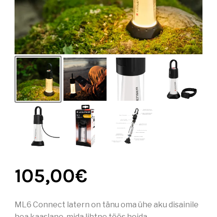
105,00
€
ML6 Connect latern on tänu oma ühe aku disainile
hea kaaslane, mida lihtne töös hoida.