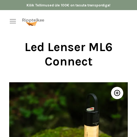
Kõik Tellimused üle 100€ on tasuta transpordiga!
Led Lenser ML6
Connect