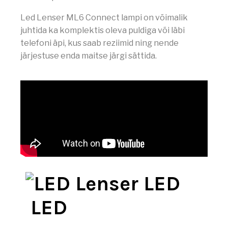
Led Lenser ML6 Connect lampi on võimalik
juhtida ka komplektis oleva puldiga või läbi
telefoni äpi, kus saab reziimid ning nende
järjestuse enda maitse järgi sättida.
LED