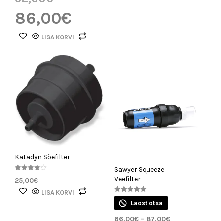
86,00
€
LISA KORVI
Katadyn Söefilter
Sawyer Squeeze
Hinnangu
Veefilter
25,00
€
ga
4.00
LISA KORVI
/ 5
Hinnanguga
Laost otsa
5.00
/ 5
66,00
€
–
87,00
€