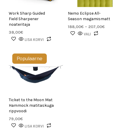
Work Sharp Guided
Nemo Eclipse All-
Field Sharpener
Season magamismatt
noateritaja
188,00
€
–
207,00
€
38,00
€
VALI
LISA KORVI
Populaarne
Ticket to the Moon Mat
Hammock matitaskuga
rippvoodi
79,00
€
LISA KORVI