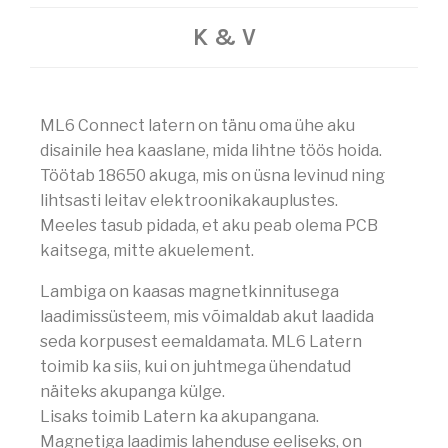
A
K & V
T
A
V
P
O
ML6 Connect latern on tänu oma ühe aku
E
K
disainile hea kaaslane, mida lihtne töös hoida.
O
Töötab 18650 akuga, mis on üsna levinud ning
T
lihtsasti leitav elektroonikakauplustes.
T
Meeles tasub pidada, et aku peab olema PCB
kaitsega, mitte akuelement.
Lambiga on kaasas magnetkinnitusega
laadimissüsteem, mis võimaldab akut laadida
seda korpusest eemaldamata. ML6 Latern
toimib ka siis, kui on juhtmega ühendatud
näiteks akupanga külge.
Lisaks toimib Latern ka akupangana.
Magnetiga laadimis lahenduse eeliseks, on