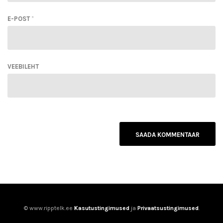
E-POST
*
VEEBILEHT
© www.ripptelk.ee
Kasutustingimused
ja
Privaatsustingimused
.