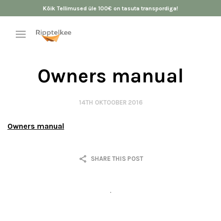
Kõik Tellimused üle 100€ on tasuta transpordiga!
Owners manual
14TH OKTOOBER 2016
Owners manual
SHARE THIS POST
.