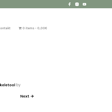
Kontakt
0 items
0,00€
keletool
by
Next →