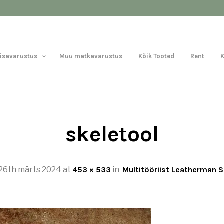
Lisavarustus
Muu matkavarustus
Kõik Tooted
Rent
skeletool
26th märts 2024
at
453 × 533
in
Multitööriist Leatherman S