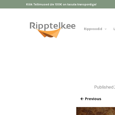
Kõik Tellimused üle 100€ on tasuta transpordiga!
Rippvoodid
Published
← Previous