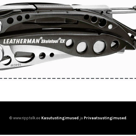
© www.ripptelk.ee
Kasutustingimused
ja
Privaatsustingimused
.