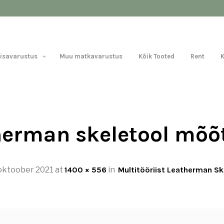
Lisavarustus
Muu matkavarustus
Kõik Tooted
Rent
herman skeletool mõ
oktoober 2021
at
1400 × 556
in
Multitööriist Leatherman Sk