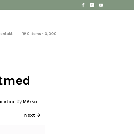
Kontakt
0 items
0,00€
õtmed
eletool
by
MArko
Next →