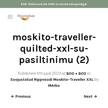
Kõik Tellimused üle 100€ on tasuta transpordiga!
moskito-traveller-
quilted-xxl-su-
pasiltinimu (2)
Published
4th juuli 2023
at
800 × 800
in
Soojustatud Rippvoodi Moskito-Traveller XXL
by
MArko
← Previous
Next →