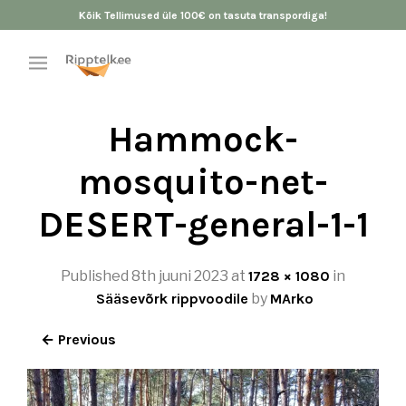
Kõik Tellimused üle 100€ on tasuta transpordiga!
Hammock-
mosquito-net-
DESERT-general-1-1
Published
8th juuni 2023
at
1728 × 1080
in
Sääsevõrk rippvoodile
by
MArko
← Previous