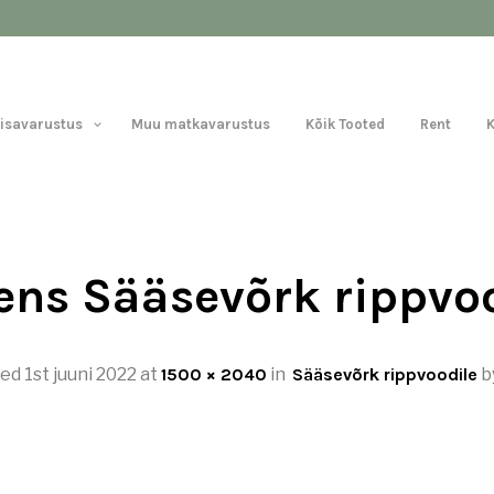
Lisavarustus
Muu matkavarustus
Kõik Tooted
Rent
ns Sääsevõrk rippvo
hed
1st juuni 2022
at
1500 × 2040
in
Sääsevõrk rippvoodile
b