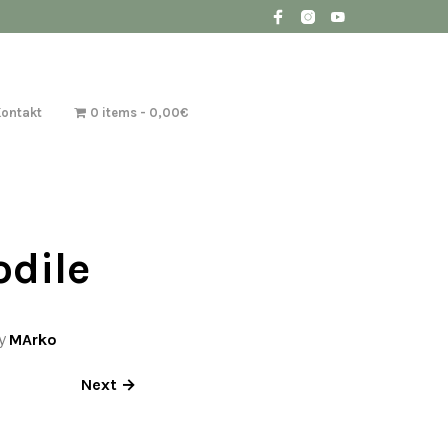
Kontakt
0 items
0,00€
odile
y
MArko
Next →