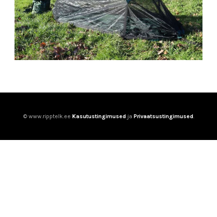
© www.ripptelk.ee
Kasutustingimused
ja
Privaatsustingimused
.