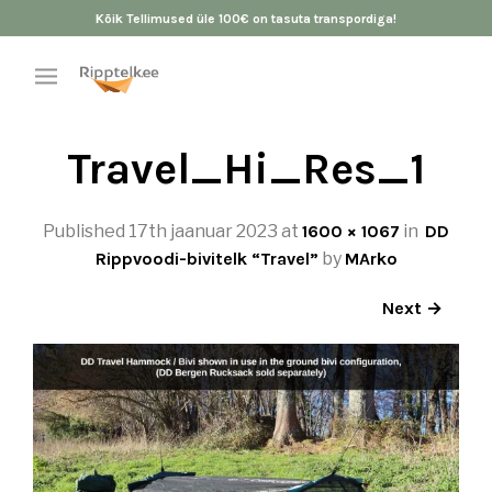
Kõik Tellimused üle 100€ on tasuta transpordiga!
Travel_Hi_Res_1
Published
17th jaanuar 2023
at
1600 × 1067
in
DD
Rippvoodi-bivitelk “Travel”
by
MArko
Next →