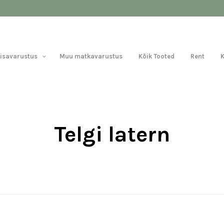
Lisavarustus
Muu matkavarustus
Kõik Tooted
Rent
Telgi latern