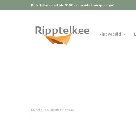
Kõik Tellimused üle 100€ on tasuta transpordiga!
Rippvoodid
Kuvatakse üksik tulemus