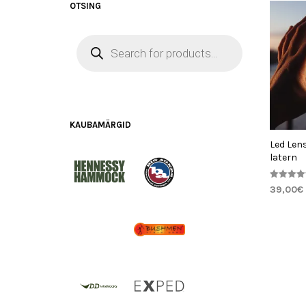
OTSING
PRODUCTS
SEARCH
KAUBAMÄRGID
Led Len
latern
Hinnangug
39,00
€
5.00
/ 5