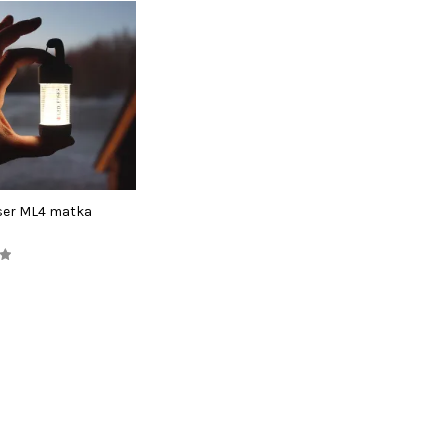
ser ML4 matka
a
LISA KORVI