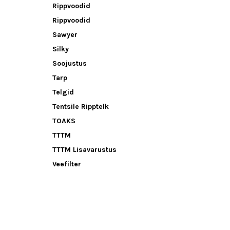
Rippvoodid
Rippvoodid
Sawyer
Silky
Soojustus
Tarp
Telgid
Tentsile Ripptelk
TOAKS
TTTM
TTTM Lisavarustus
Veefilter