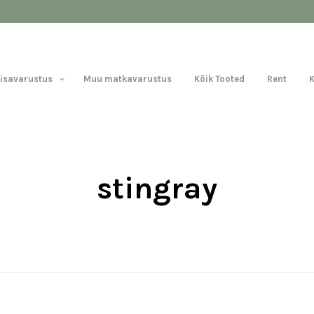
Lisavarustus
Muu matkavarustus
Kõik Tooted
Rent
stingray