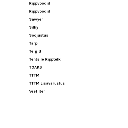
Rippvoodid
Rippvoodid
Sawyer
Silky
Soojustus
Tarp
Telgid
Tentsile Ripptelk
TOAKS
TTTM
TTTM Lisavarustus
Veefilter