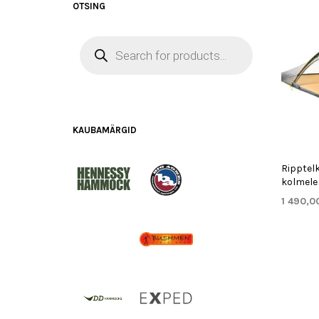
OTSING
PRODUCTS
SEARCH
KAUBAMÄRGID
Ripptelk
kolmele 
1 490,0