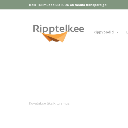
Kõik Tellimused üle 100€ on tasuta transpordiga!
Rippvoodid
Kuvatakse üksik tulemus