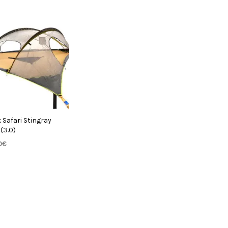
 Safari Stingray
(3.0)
0
€
TELLI