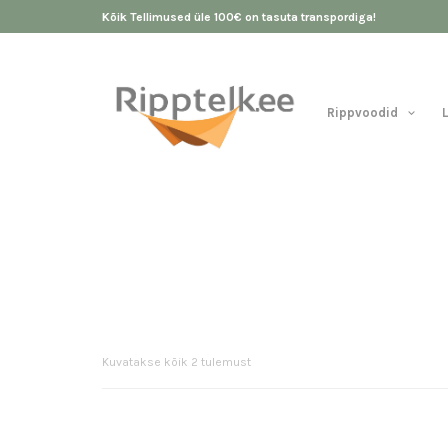
Kõik Tellimused üle 100€ on tasuta transpordiga!
Rippvoodid
Sorditud
Kuvatakse kõik 2 tulemust
keskmise
hinnangu
järgi