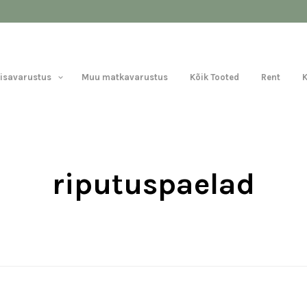
Lisavarustus
Muu matkavarustus
Kõik Tooted
Rent
riputuspaelad