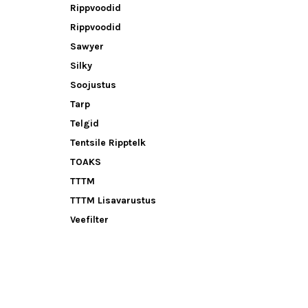
Rippvoodid
Rippvoodid
Sawyer
Silky
Soojustus
Tarp
Telgid
Tentsile Ripptelk
TOAKS
TTTM
TTTM Lisavarustus
Veefilter