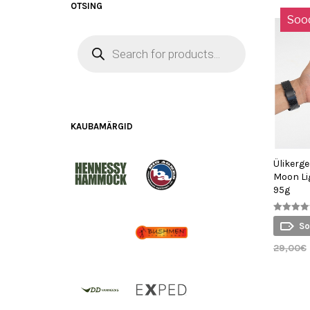
OTSING
Soo
PRODUCTS
SEARCH
KAUBAMÄRGID
Ülikerge
Moon Li
95g
Hinnangug
So
5.00
/ 5
29,00
€