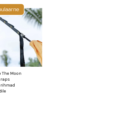
ulaarne
To The Moon
traps
srihmad
ile
LISA KORVI