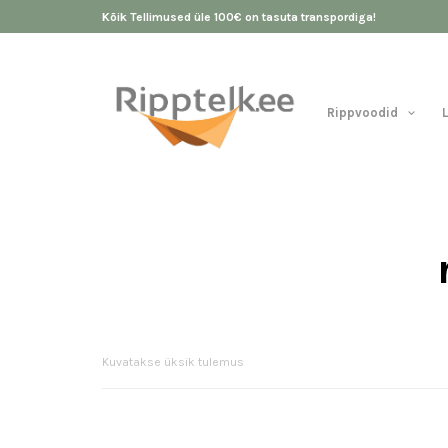
Kõik Tellimused üle 100€ on tasuta transpordiga!
Rippvoodid
Kuvatakse üksik tulemus