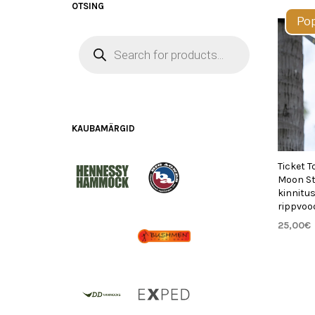
OTSING
Pop
PRODUCTS
SEARCH
KAUBAMÄRGID
Ticket 
Moon S
kinnitu
rippvood
25,00
€