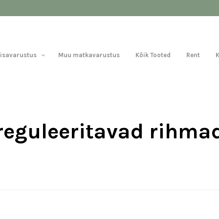
Lisavarustus
Muu matkavarustus
Kõik Tooted
Rent
reguleeritavad rihma