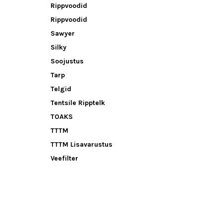
Rippvoodid
Rippvoodid
Sawyer
Silky
Soojustus
Tarp
Telgid
Tentsile Ripptelk
TOAKS
TTTM
TTTM Lisavarustus
Veefilter