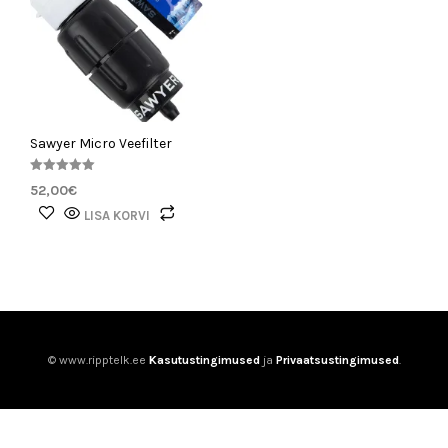
Sawyer Micro Veefilter
Hinnanguga
52,00
€
5.00
/ 5
LISA KORVI
© www.ripptelk.ee
Kasutustingimused
ja
Privaatsustingimused
.