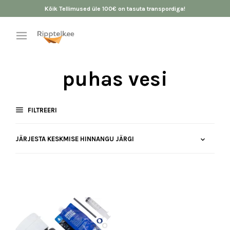
Kõik Tellimused üle 100€ on tasuta transpordiga!
puhas vesi
FILTREERI