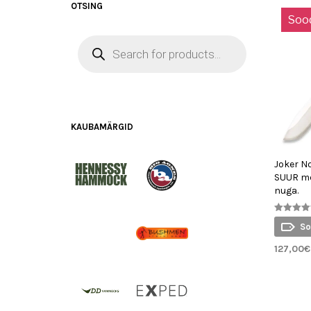
OTSING
Soo
PRODUCTS
SEARCH
KAUBAMÄRGID
Joker N
SUUR me
nuga.
Hinnangug
So
5.00
/ 5
127,00
€