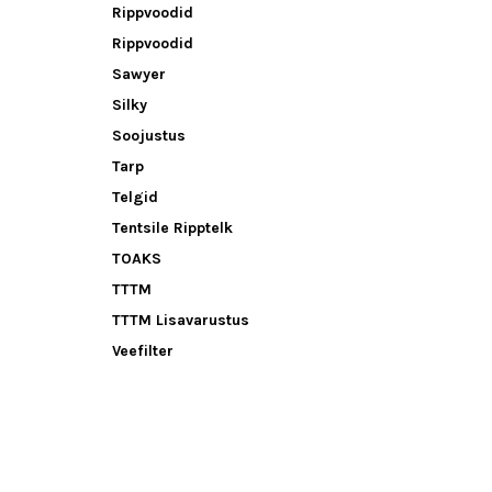
Rippvoodid
Rippvoodid
Sawyer
Silky
Soojustus
Tarp
Telgid
Tentsile Ripptelk
TOAKS
TTTM
TTTM Lisavarustus
Veefilter