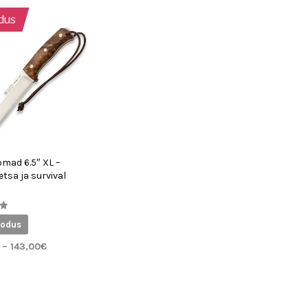
dus
omad 6.5″ XL –
tsa ja survival
a
odus
Hinnavahemik:
–
143,00
€
127,00€
Sellel
VALI
kuni
tootel
143,00€
on