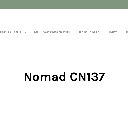
Lisavarustus
Muu matkavarustus
Kõik Tooted
Rent
Nomad CN137