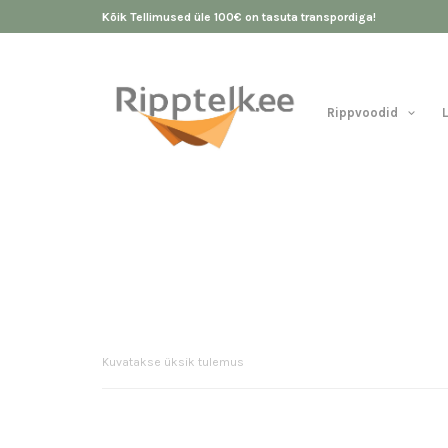
Kõik Tellimused üle 100€ on tasuta transpordiga!
Rippvoodid
Kuvatakse üksik tulemus