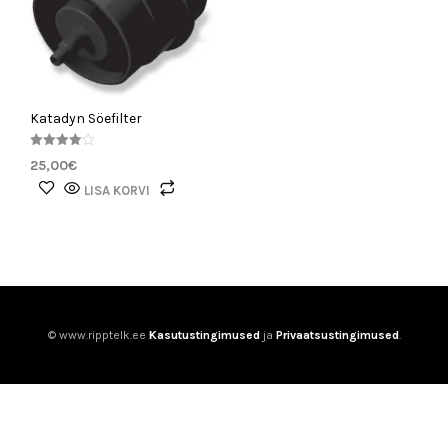
Katadyn Söefilter
Hinnangu
25,00
€
ga
4.00
LISA KORVI
/ 5
© www.ripptelk.ee
Kasutustingimused
ja
Privaatsustingimused
.