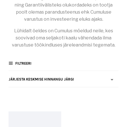
ning Garantiivälisteks olukordadeks on tootja
poolt olemas parandusteenus ehk Cumuluse
varustus on investeering eluks ajaks.
Lühidalt öeldes on Cumulus mõeldud neile, kes
soovivad oma seljakoti kaalu vähendada ilma
varustuse töökindluses järeleandmisi tegemata.
FILTREERI