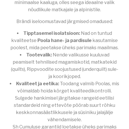
minimaalse kaaluga, olles seega ideaalne valik
nõudlikule matkajale ja alpinistile.
Brändi iseloomustavad järgmised omadused:
Tipptasemel isolatsioon:
Nad on tuntud
kvaliteetse
Poola hane- ja pardisule
kasutamise
poolest, mida peetakse üheks parimaks maailmas.
Tootevalik:
Nende valikusse kuuluvad
peamiselt tehnilised magamiskotid, matkatekid
(
quilts
), Rippvoodite soojustused (underquilt) sule-
ja koorikjoped.
Kvaliteet ja eetika:
Toodang valmib Poolas, mis
võimaldab hoida kõrget kvaliteedikontrolli.
Sulgede hankimisel järgitakse rangeid eetilisi
standardeid ning ettevõte pöörab suurt rõhku
keskkonnasäästlikkusele ja süsiniku jalajälje
vähendamisele.
Sh Cumuluse garantiid loetakse üheks parimaks