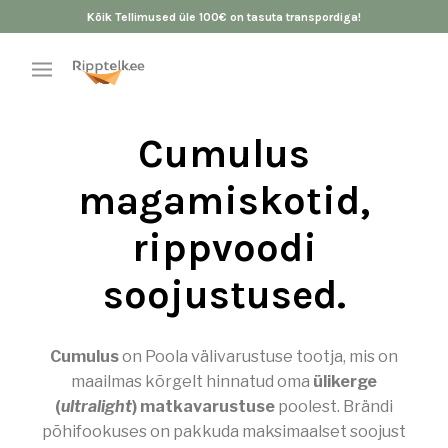
Kõik Tellimused üle 100€ on tasuta transpordiga!
Cumulus
magamiskotid,
rippvoodi
soojustused.
Cumulus
on Poola välivarustuse tootja, mis on
maailmas kõrgelt hinnatud oma
ülikerge
(
ultralight
) matkavarustuse
poolest. Brändi
põhifookuses on pakkuda maksimaalset soojust