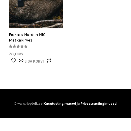
Fiskars Norden N10
Matkakirves
Hinnanguga
73,00
€
5.00
/ 5
LISA KORVI
© www.ripptelk.ee
Kasutustingimused
ja
Privaatsustingimused
.