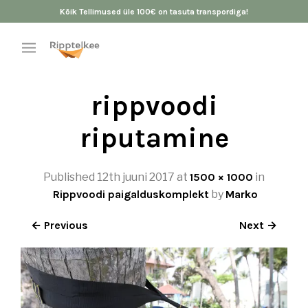
Kõik Tellimused üle 100€ on tasuta transpordiga!
rippvoodi
riputamine
Published
12th juuni 2017
at
1500 × 1000
in
Rippvoodi paigalduskomplekt
by
Marko
← Previous
Next →