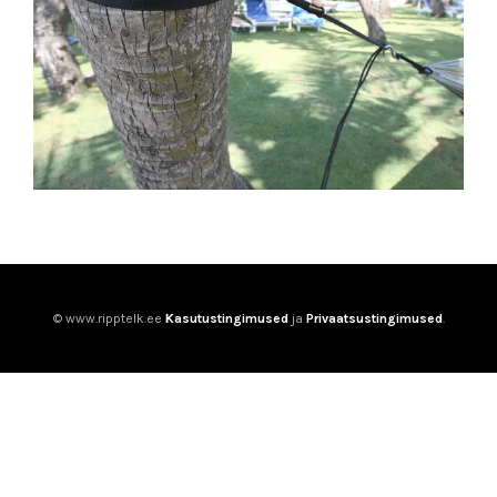
© www.ripptelk.ee
Kasutustingimused
ja
Privaatsustingimused
.