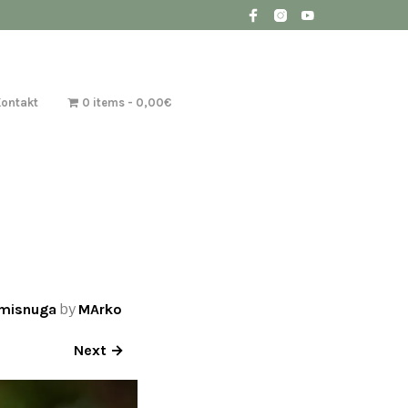
Kontakt
0 items
0,00€
äämisnuga
by
MArko
Next →