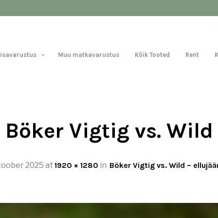
Lisavarustus
Muu matkavarustus
Kõik Tooted
Rent
Böker Vigtig vs. Wild
toober 2025
at
1920 × 1280
in
Böker Vigtig vs. Wild – elluj