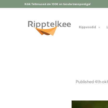
Kõik Tellimused üle 100€ on tasuta transpordiga!
Rippvoodid
Published
4th ok