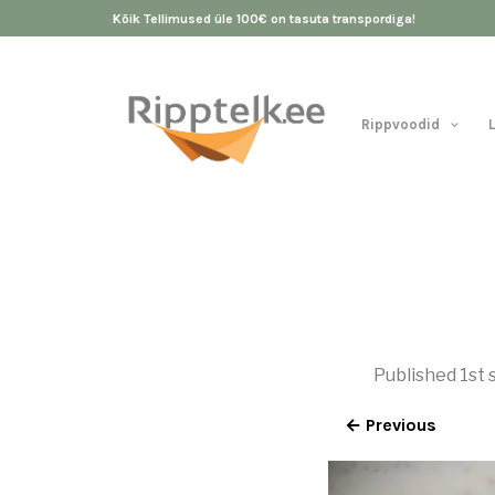
Kõik Tellimused üle 100€ on tasuta transpordiga!
Rippvoodid
Published
1st
← Previous