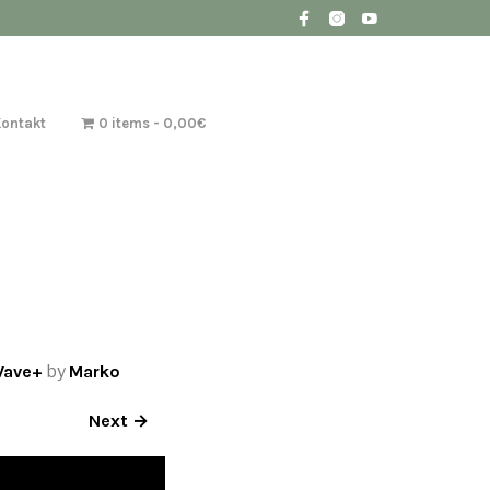
Kontakt
0 items
0,00€
Wave+
by
Marko
Next →