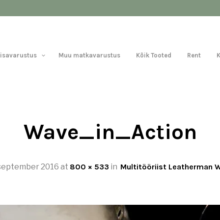
Lisavarustus
Muu matkavarustus
Kõik Tooted
Rent
Wave_in_Action
 september 2016
at
800 × 533
in
Multitööriist Leatherman 