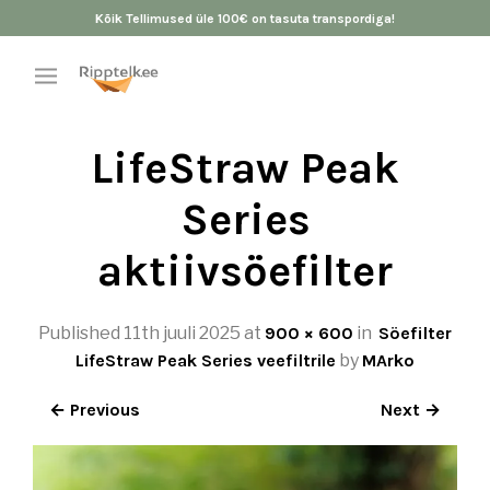
Kõik Tellimused üle 100€ on tasuta transpordiga!
LifeStraw Peak
Series
aktiivsöefilter
Published
11th juuli 2025
at
900 × 600
in
Söefilter
LifeStraw Peak Series veefiltrile
by
MArko
← Previous
Next →