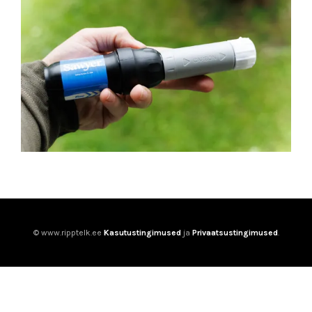
© www.ripptelk.ee
Kasutustingimused
ja
Privaatsustingimused
.