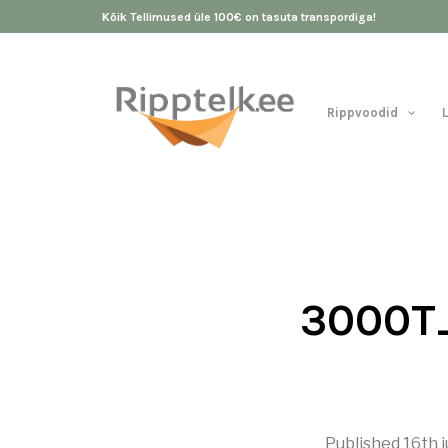
Kõik Tellimused üle 100€ on tasuta transpordiga!
Rippvoodid
3000T
Published
16th 