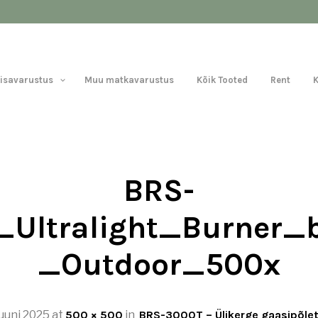
Lisavarustus
Muu matkavarustus
Kõik Tooted
Rent
BRS-
_Ultralight_Burner_
_Outdoor_500x
juuni 2025
at
500 × 500
in
BRS-3000T – Ülikerge gaasipõlet