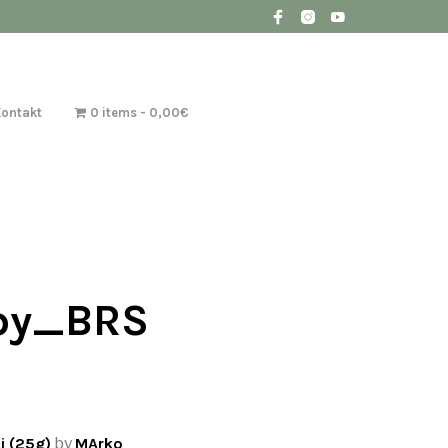
Kontakt
0 items
0,00€
by_BRS
i (25g)
by
MArko