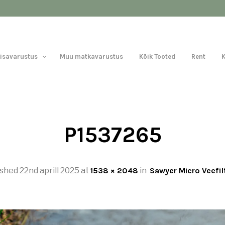
Lisavarustus
Muu matkavarustus
Kõik Tooted
Rent
P1537265
ished
22nd aprill 2025
at
1538 × 2048
in
Sawyer Micro Veefil