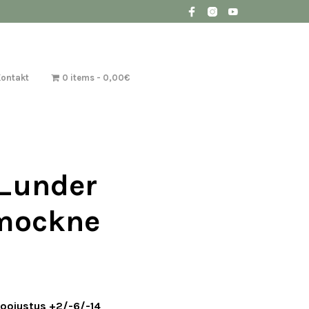
Kontakt
0 items
0,00€
_under
mockne
soojustus +2/-6/-14