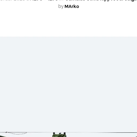
by
MArko