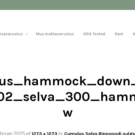
Lisavarustus
Muu matkavarustus
Kõik Tooted
Rent
us_hammock_down
_02_selva_300_ham
w
bruar 2025
at
1273 × 1273
in
Cumulus Selva Rippvoodi sulg