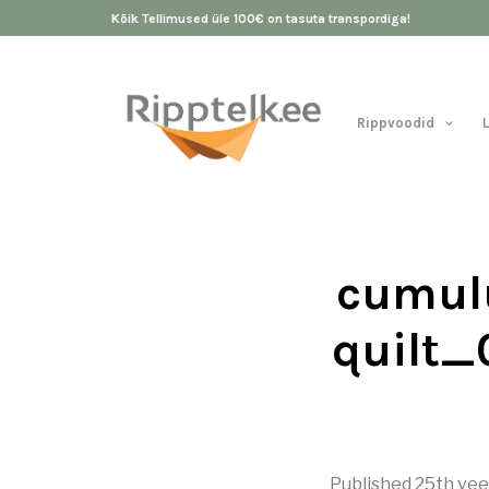
Kõik Tellimused üle 100€ on tasuta transpordiga!
Rippvoodid
cumul
quilt
Published
25th vee