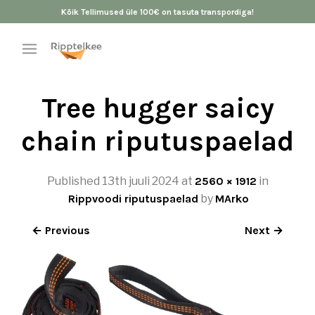
Kõik Tellimused üle 100€ on tasuta transpordiga!
Tree hugger saicy
chain riputuspaelad
Published
13th juuli 2024
at
2560 × 1912
in
Rippvoodi riputuspaelad
by
MArko
← Previous
Next →