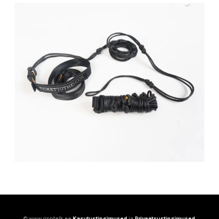
© www.ripptelk.ee
Kasutustingimused
ja
Privaatsustingimused
.