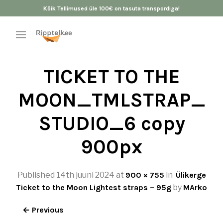
Kõik Tellimused üle 100€ on tasuta transpordiga!
TICKET TO THE
MOON_TMLSTRAP_
STUDIO_6 copy
900px
Published
14th juuni 2024
at
900 × 755
in
Ülikerge
Ticket to the Moon Lightest straps – 95g
by
MArko
← Previous