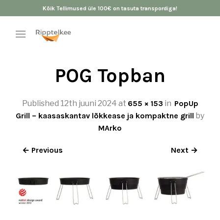
Kõik Tellimused üle 100€ on tasuta transpordiga!
POG Topban
Published
12th juuni 2024
at
655 × 153
in
PopUp
Grill – kaasaskantav lõkkease ja kompaktne grill
by
MArko
← Previous
Next →