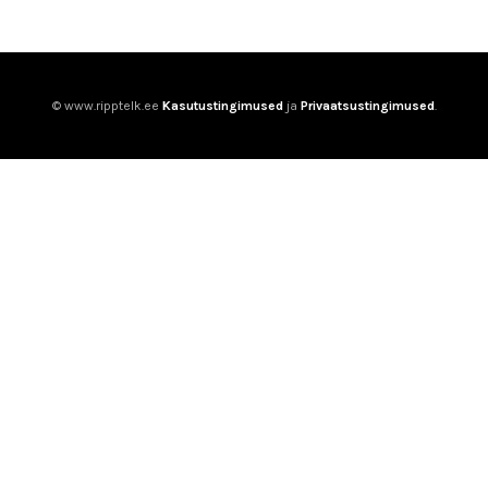
© www.ripptelk.ee
Kasutustingimused
ja
Privaatsustingimused
.