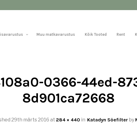
Lisavarustus
Muu matkavarustus
Kõik Tooted
Rent
4108a0-0366-44ed-87
8d901ca72668
ished
29th märts 2016
at
284 × 440
in
Katadyn Söefilter
by