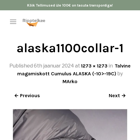
Kõik Tellimused üle 100€ on tasuta transpordiga!
alaska1100collar-1
Published
6th jaanuar 2024
at
1273 × 1273
in
Talvine
magamiskott Cumulus ALASKA (-10>-19C)
by
MArko
← Previous
Next →