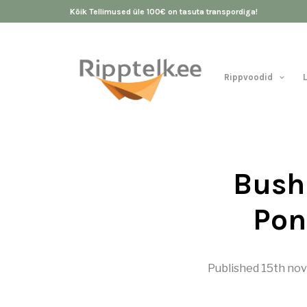
Kõik Tellimused üle 100€ on tasuta transpordiga!
Rippvoodid
Bush
Pon
Published
15th no