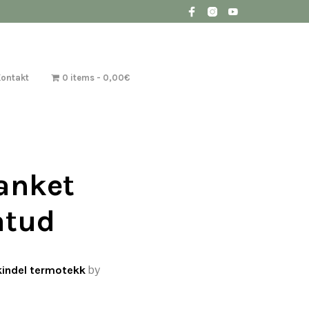
Kontakt
0 items
0,00€
anket
atud
kindel termotekk
by