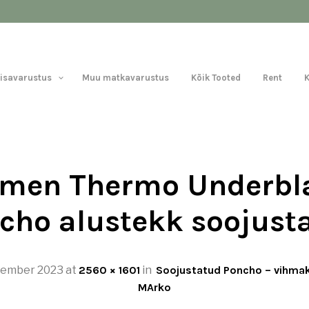
Lisavarustus
Muu matkavarustus
Kõik Tooted
Rent
men Thermo Underbl
cho alustekk soojust
vember 2023
at
2560 × 1601
in
Soojustatud Poncho – vihma
MArko