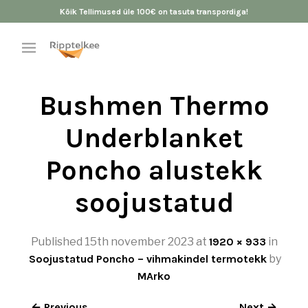
Kõik Tellimused üle 100€ on tasuta transpordiga!
Bushmen Thermo
Underblanket
Poncho alustekk
soojustatud
Published
15th november 2023
at
1920 × 933
in
Soojustatud Poncho – vihmakindel termotekk
by
MArko
← Previous
Next →