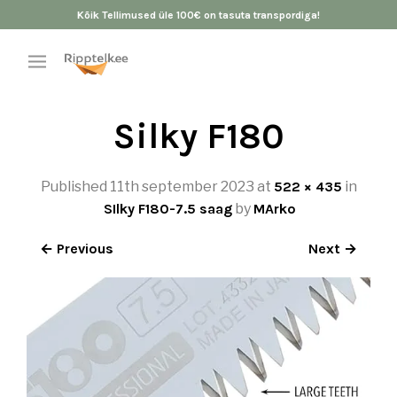
Kõik Tellimused üle 100€ on tasuta transpordiga!
Silky F180
Published
11th september 2023
at
522 × 435
in
SIlky F180-7.5 saag
by
MArko
← Previous
Next →