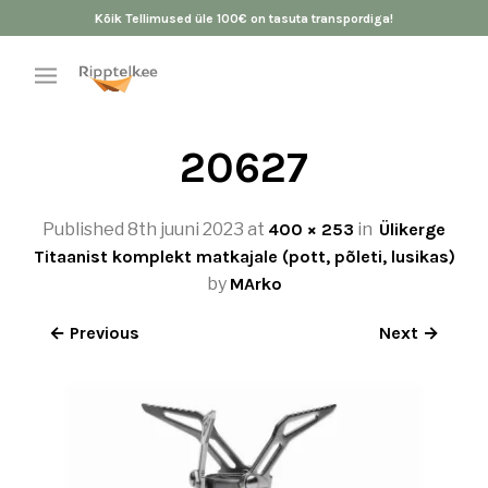
Kõik Tellimused üle 100€ on tasuta transpordiga!
20627
Published
8th juuni 2023
at
400 × 253
in
Ülikerge
Titaanist komplekt matkajale (pott, põleti, lusikas)
by
MArko
← Previous
Next →