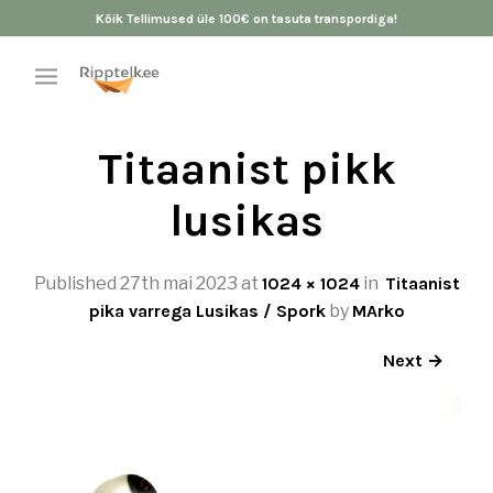
Kõik Tellimused üle 100€ on tasuta transpordiga!
Titaanist pikk
lusikas
Published
27th mai 2023
at
1024 × 1024
in
Titaanist
pika varrega Lusikas / Spork
by
MArko
Next →