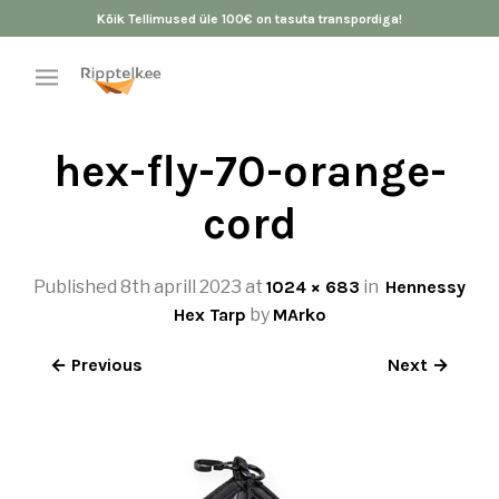
Kõik Tellimused üle 100€ on tasuta transpordiga!
hex-fly-70-orange-
cord
Published
8th aprill 2023
at
1024 × 683
in
Hennessy
Hex Tarp
by
MArko
← Previous
Next →