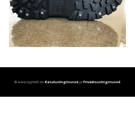
© www.ripptelk.ee
Kasutustingimused
ja
Privaatsustingimused
.