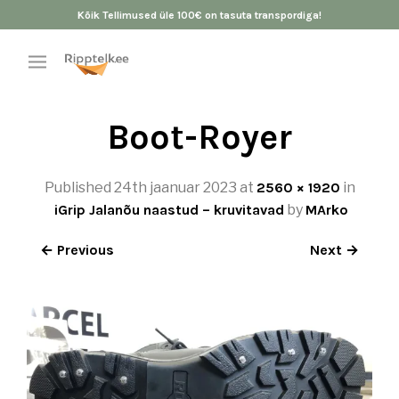
Kõik Tellimused üle 100€ on tasuta transpordiga!
Boot-Royer
Published
24th jaanuar 2023
at
2560 × 1920
in
iGrip Jalanõu naastud – kruvitavad
by
MArko
← Previous
Next →