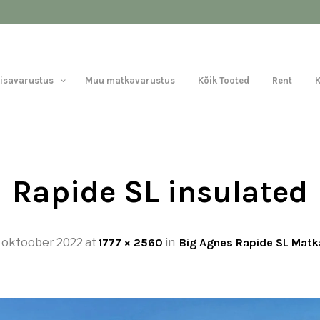
Lisavarustus
Muu matkavarustus
Kõik Tooted
Rent
Rapide SL insulated
 oktoober 2022
at
1777 × 2560
in
Big Agnes Rapide SL Mat