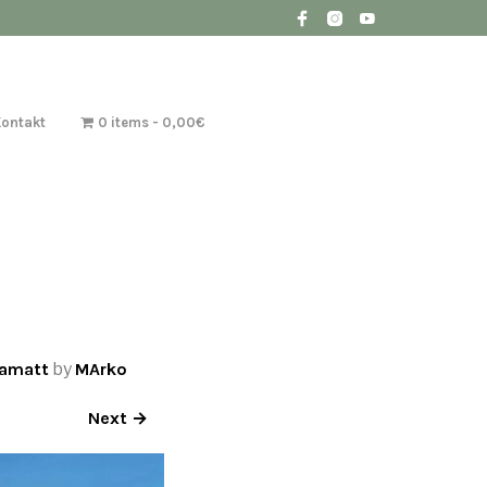
Kontakt
0 items
0,00€
kamatt
by
MArko
Next →