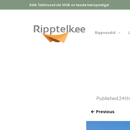
Kõik Tellimused üle 100€ on tasuta transpordiga!
Rippvoodid
Published
24th
← Previous