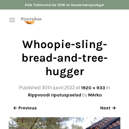
Kõik Tellimused üle 100€ on tasuta transpordiga!
Whoopie-sling-
bread-and-tree-
hugger
Published
30th juuni 2022
at
1920 × 933
in
Rippvoodi riputuspaelad
by
MArko
← Previous
Next →